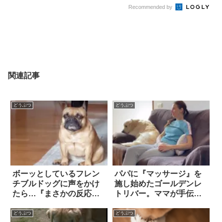
Recommended by
関連記事
どうぶつ
どうぶつ
ボーッとしているフレン
パパに『マッサージ』を
チブルドッグに声をかけ
施し始めたゴールデンレ
たら…『まさかの反応』
トリバー。ママが手伝お
に、思わず胸キュン！！
うとしても断固拒否す
る、その理由は…！？
どうぶつ
どうぶつ