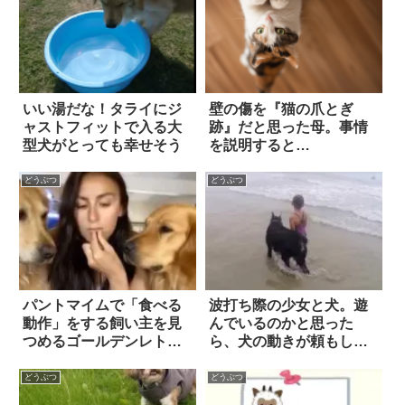
いい湯だな！タライにジ
壁の傷を『猫の爪とぎ
ャストフィットで入る大
跡』だと思った母。事情
型犬がとっても幸せそう
を説明すると…
どうぶつ
どうぶつ
パントマイムで「食べる
波打ち際の少女と犬。遊
動作」をする飼い主を見
んでいるのかと思った
つめるゴールデンレトリ
ら、犬の動きが頼もしす
バーたち。どこまでも優
ぎる！
しい彼らが示した『反
どうぶつ
どうぶつ
応』とは…？！