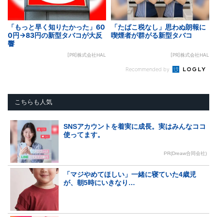
「もっと早く知りたかった」60
「たばこ税なし」思わぬ朗報に
0円→83円の新型タバコが大反
喫煙者が群がる新型タバコ
響
[PR]株式会社HAL
[PR]株式会社HAL
Recommended by
こちらも人気
SNSアカウントを着実に成長。実はみんなココ
使ってます。
PR(Dreaw合同会社)
「マジやめてほしい」一緒に寝ていた4歳児
が、朝5時にいきなり…