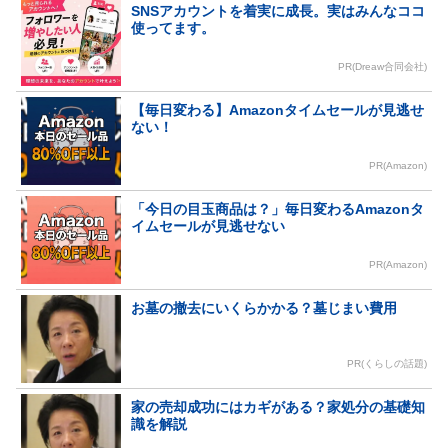
SNSアカウントを着実に成長。実はみんなココ
使ってます。
PR(Dreaw合同会社)
【毎日変わる】Amazonタイムセールが見逃せ
ない！
PR(Amazon)
「今日の目玉商品は？」毎日変わるAmazonタ
イムセールが見逃せない
PR(Amazon)
お墓の撤去にいくらかかる？墓じまい費用
PR(くらしの話題)
家の売却成功にはカギがある？家処分の基礎知
識を解説