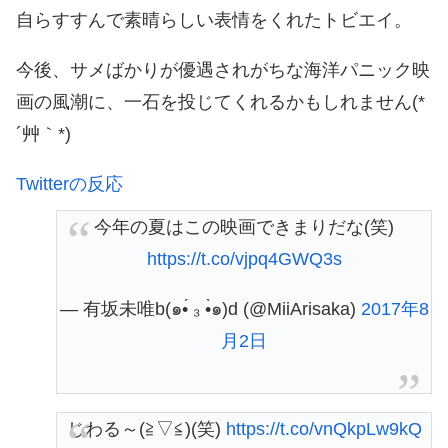
自らすすんで素晴らしい表情をくれたトビエイ。
今後、サメばかりが優遇されがちな海洋パニック映
画の風潮に、一石を投じてくれるかもしれません(*
´艸｀*)
Twitterの反応
今年の夏はこの映画できまりだな(笑)
https://t.co/vjpq4GWQ3s
— 有坂未唯b(๑•́ ₃ •̀๑)d (@MiiArisaka)
2017年8
月2日
じわる～(≧▽≦)(笑)
https://t.co/vnQkpLw9kQ