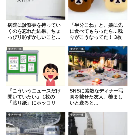
病院に診察券を持ってい
「半分こね」と、娘に先
くのを忘れた結果、ちょ
に食べてもらったら…残
っぴり恥ずかしいことに
りがこうなってた！ 3枚
なった話
生活と仕事
生活と仕事
『こういうニュースだけ
SNSに素敵なディナー写
聞いていたい』 1枚の
真を載せた友人。羨まし
「貼り紙」にホッコリ
いと送ると…
生活と仕事
生活と仕事