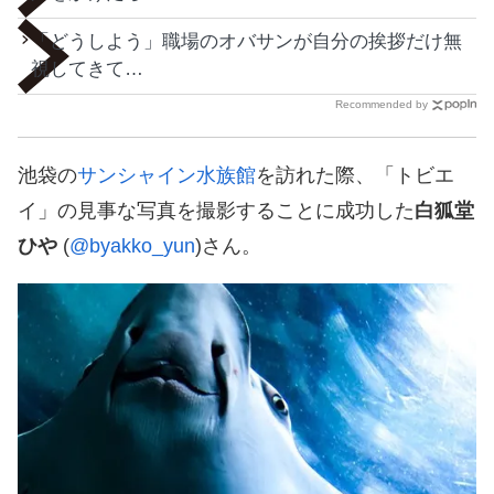
「どうしよう」職場のオバサンが自分の挨拶だけ無
視してきて…
Recommended by
池袋の
サンシャイン水族館
を訪れた際、「トビエ
イ」の見事な写真を撮影することに成功した
白狐堂
ひや
(
@byakko_yun
)さん。