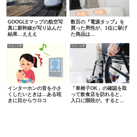
GOOGLEマップの航空写
数百の『電源タップ』を
真に新幹線が写り込んだ
買った男性が、1位に挙げ
結果…えええ
た商品は…
生活と仕事
生活と仕事
インターホンの音を小さ
「車椅子OK」の確認を取
くしたいときは…ある呟
って飲食店を訪れると、
きに目からウロコ
入口に階段が。すると…