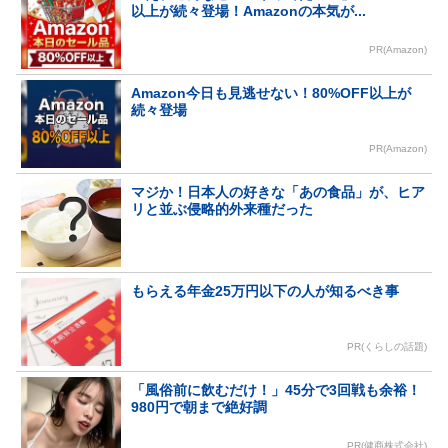
以上が続々登場！Amazonの本気が...
PR(Amazon)
Amazon今日も見逃せない！80%OFF以上が
続々登場
PR(Amazon)
マジか！日本人の好きな「あの食品」が、ヒア
リと並ぶ侵略的外来種だった
もらえる年金25万円以下の人が知るべき事
PR(くらしの話題)
「風俗前に飲むだけ！」45分で3回戦も余裕！
980円で朝まで絶好調
PR(健商株式会社)