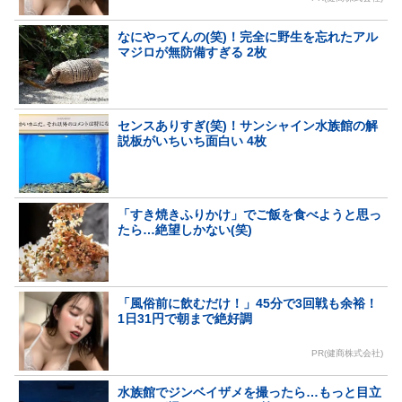
なにやってんの(笑)！完全に野生を忘れたアル
マジロが無防備すぎる 2枚
センスありすぎ(笑)！サンシャイン水族館の解
説板がいちいち面白い 4枚
「すき焼きふりかけ」でご飯を食べようと思っ
たら…絶望しかない(笑)
「風俗前に飲むだけ！」45分で3回戦も余裕！
1日31円で朝まで絶好調
PR(健商株式会社)
水族館でジンベイザメを撮ったら…もっと目立