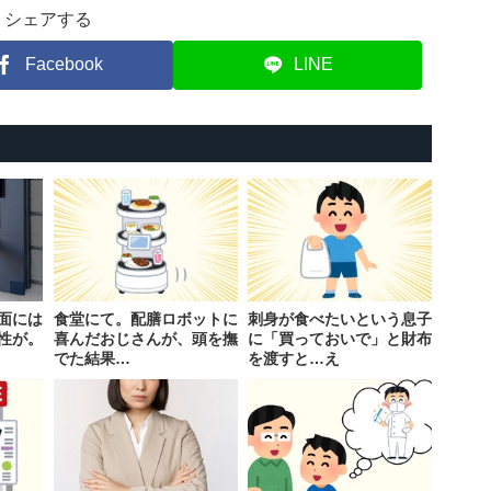
シェアする
Facebook
LINE
面には
食堂にて。配膳ロボットに
刺身が食べたいという息子
性が。
喜んだおじさんが、頭を撫
に「買っておいで」と財布
でた結果…
を渡すと…え