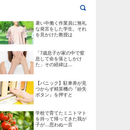
暑い中働く作業員に無礼
な発言をした学生。それ
を見かけた教授は
「7歳息子が家の中で窒
息して命を落としかけ
た」その経緯は…
【パニック】駐車券が見
つからず精算機の『紛失
ボタン』を押すと
学校で育てたミニトマト
を持って帰ってきた我が
子が…思わぬ一言