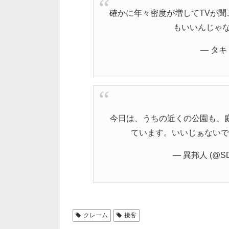
確かに年々密度が増してTVが
もいいんじゃ
— タキ (
今日は、うちの近くの公園も、
ています。いいじぁないで
— 異邦人 (@SDC
クレーム
接客