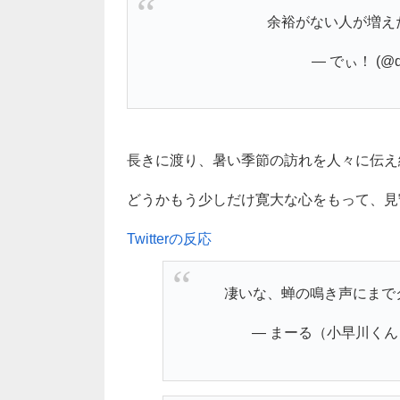
余裕がない人が増え
— でぃ！ (@de
長きに渡り、暑い季節の訪れを人々に伝え
どうかもう少しだけ寛大な心をもって、見
Twitterの反応
凄いな、蝉の鳴き声にまで
— まーる（小早川くん） (