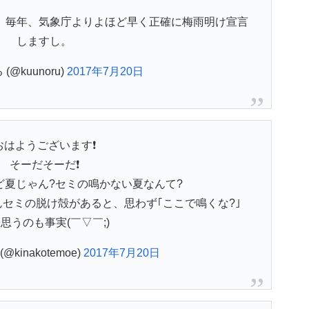
。毎年、気象庁よりよほど早く正確に梅雨明け宣言
しますし。
(@kuunoru)
2017年7月20日
おはようございます❗
そーだそーだ❗
ど夏じゃん?セミの鳴かない夏なんて?
セミの脱け殻があると、思わず｢ここで鳴くな?｣
思うのも事実(￣▽￣;)
kinakotemoe)
2017年7月20日