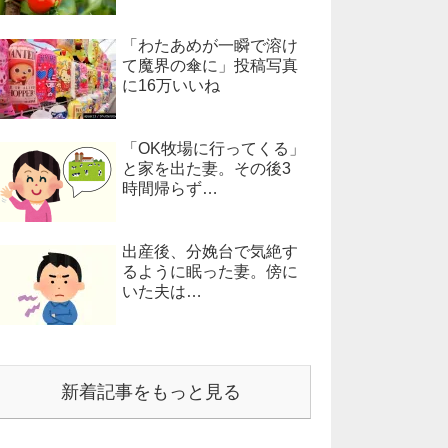
「わたあめが一瞬で溶け
て魔界の傘に」投稿写真
に16万いいね
「OK牧場に行ってくる」
と家を出た妻。その後3
時間帰らず…
出産後、分娩台で気絶す
るように眠った妻。傍に
いた夫は…
新着記事をもっと見る