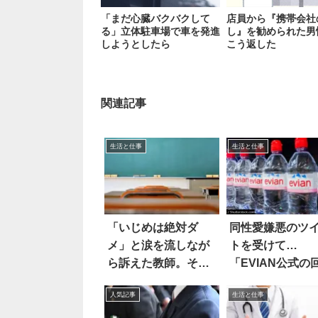
「まだ心臓バクバクして
店員から『携帯会社
る」立体駐車場で車を発進
し』を勧められた男
しようとしたら
こう返した
関連記事
生活と仕事
生活と仕事
「いじめは絶対ダ
同性愛嫌悪のツ
メ」と涙を流しなが
トを受けて…
ら訴えた教師。その
「EVIAN公式の
時児童は
答」が斬新すぎ
人気記事
生活と仕事