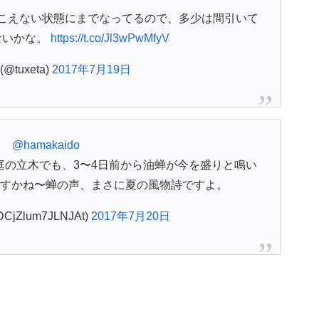
聞こえない状態にまでなってるので、多少は間引いて
ないかな。
https://t.co/Jl3wPwMfyV
@tuxeta)
2017年7月19日
@hamakaido
庭の立木でも、3〜4日前から油蝉が今を盛りと鳴い
すかね〜蝉の声、まさに夏の風物詩ですよ。
jZlum7JLNJAt)
2017年7月20日