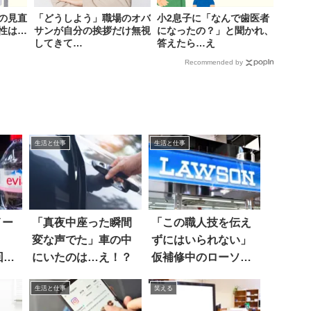
の見直
「どうしよう」職場のオバ
小2息子に「なんで歯医者
性は…
サンが自分の挨拶だけ無視
になったの？」と聞かれ、
してきて…
答えたら…え
Recommended by
生活と仕事
生活と仕事
イー
「真夜中座った瞬間
「この職人技を伝え
変な声でた」車の中
ずにはいられない」
回
にいたのは…え！？
仮補修中のローソン
た！
に…
生活と仕事
笑える