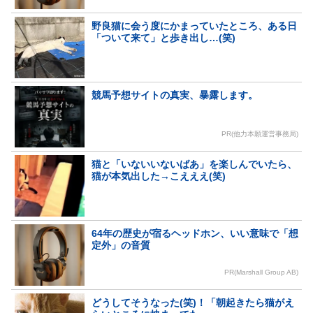
野良猫に会う度にかまっていたところ、ある日
「ついて来て」と歩き出し…(笑)
競馬予想サイトの真実、暴露します。
PR(他力本願運営事務局)
猫と「いないいないばあ」を楽しんでいたら、
猫が本気出した→こえええ(笑)
64年の歴史が宿るヘッドホン、いい意味で「想
定外」の音質
PR(Marshall Group AB)
どうしてそうなった(笑)！「朝起きたら猫がえ