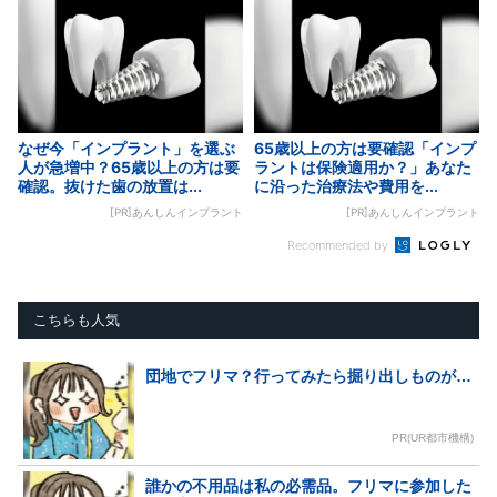
なぜ今「インプラント」を選ぶ
65歳以上の方は要確認「インプ
人が急増中？65歳以上の方は要
ラントは保険適用か？」あなた
確認。抜けた歯の放置は...
に沿った治療法や費用を...
[PR]あんしんインプラント
[PR]あんしんインプラント
Recommended by
こちらも人気
団地でフリマ？行ってみたら掘り出しものが…
PR(UR都市機構)
誰かの不用品は私の必需品。フリマに参加した