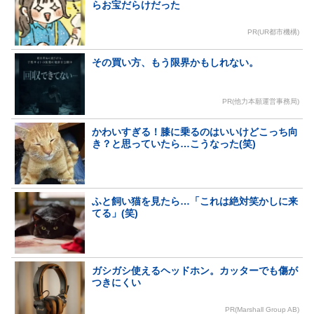
らお宝だらけだった
PR(UR都市機構)
その買い方、もう限界かもしれない。
PR(他力本願運営事務局)
かわいすぎる！膝に乗るのはいいけどこっち向
き？と思っていたら…こうなった(笑)
ふと飼い猫を見たら…「これは絶対笑かしに来
てる」(笑)
ガシガシ使えるヘッドホン。カッターでも傷が
つきにくい
PR(Marshall Group AB)