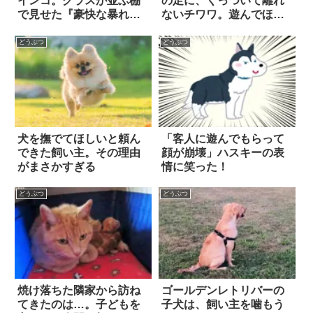
インコ。グラスが並ぶ棚
の足に、くっついて離れ
で見せた『豪快な暴れっ
ないチワワ。遊んでほし
ぷり』が…スゴすぎ
いのかと思ったら…！？
る！！
どうぶつ
どうぶつ
犬を撫でてほしいと頼ん
「客人に遊んでもらって
できた飼い主。その理由
顔が崩壊」ハスキーの表
がまさかすぎる
情に笑った！
どうぶつ
どうぶつ
焼け落ちた隣家から訪ね
ゴールデンレトリバーの
てきたのは…。子どもを
子犬は、飼い主を噛もう