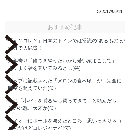
2017/06/11
おすすめ記事
「え？コレ？」日本のトイレでは常識の”あるもの”が
海外で大絶賛！
お年寄り「餅つきやりたいから若い衆よこして」→
よくよく話を聞いてみると…(笑)
ポップに記載された「メロンの食べ頃」が、完全に
時空を超えていた(笑)
妻に「小バエを捕るやつ買ってきて」と頼んだら…
その発想、天才か(笑)
ライオンにボールを与えたところ…思いっきりネコ
なんだけどコレジャナイ(笑)