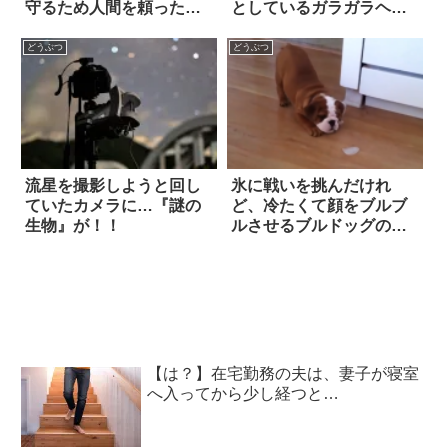
守るため人間を頼った母
としているガラガラヘビ
猫
に気がついて…心が震え
るエピソード
どうぶつ
どうぶつ
流星を撮影しようと回し
氷に戦いを挑んだけれ
ていたカメラに…『謎の
ど、冷たくて顔をブルブ
生物』が！！
ルさせるブルドッグの赤
ちゃん
【は？】在宅勤務の夫は、妻子が寝室
へ入ってから少し経つと…