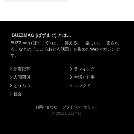
BUZZMAG (ばずまぐ) とは…
BUZZmag (ばずまぐ) は、「笑える」「楽しい」「癒され
る」などの『こころおどる話題』を集めたWebマガジンで
す。
新着記事
ランキング
人間関係
生活と仕事
どうぶつ
エンタメ
社会
お問い合わせ
・
プライバシーポリシー
©
2022
BUZZmag