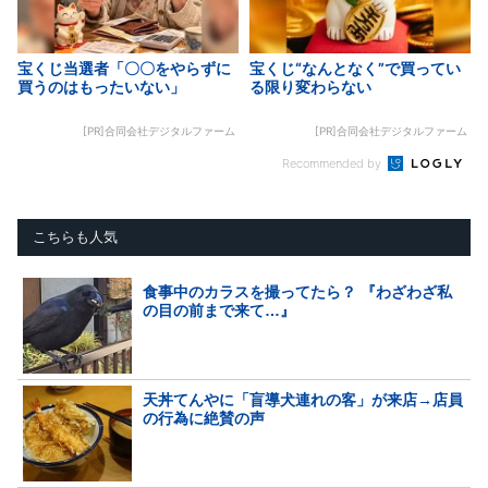
宝くじ当選者「〇〇をやらずに
宝くじ“なんとなく”で買ってい
買うのはもったいない」
る限り変わらない
[PR]合同会社デジタルファーム
[PR]合同会社デジタルファーム
Recommended by
こちらも人気
食事中のカラスを撮ってたら？ 『わざわざ私
の目の前まで来て…』
天丼てんやに「盲導犬連れの客」が来店→店員
の行為に絶賛の声