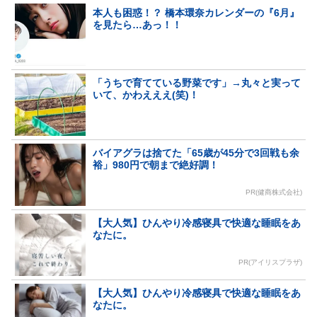
本人も困惑！？ 橋本環奈カレンダーの『6月』
を見たら…あっ！！
「うちで育てている野菜です」→丸々と実って
いて、かわえええ(笑)！
バイアグラは捨てた「65歳が45分で3回戦も余
裕」980円で朝まで絶好調！
PR(健商株式会社)
【大人気】ひんやり冷感寝具で快適な睡眠をあ
なたに。
PR(アイリスプラザ)
【大人気】ひんやり冷感寝具で快適な睡眠をあ
なたに。