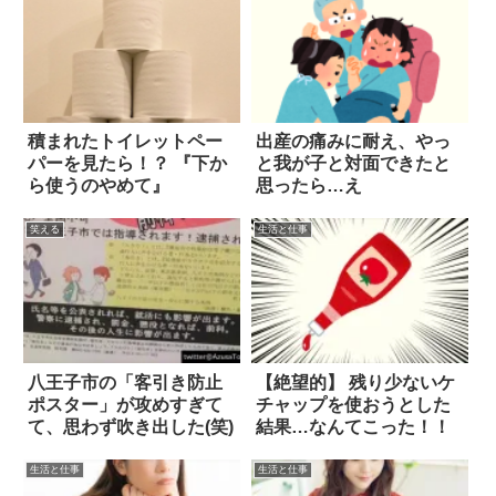
積まれたトイレットペー
出産の痛みに耐え、やっ
パーを見たら！？ 『下か
と我が子と対面できたと
ら使うのやめて』
思ったら…え
笑える
生活と仕事
八王子市の「客引き防止
【絶望的】 残り少ないケ
ポスター」が攻めすぎて
チャップを使おうとした
て、思わず吹き出した(笑)
結果…なんてこった！！
生活と仕事
生活と仕事