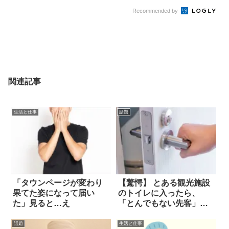
Recommended by
関連記事
生活と仕事
話題
「タウンページが変わり
【驚愕】 とある観光施設
果てた姿になって届い
のトイレに入ったら、
た」見ると…え
「とんでもない先客」が
いた！！
話題
生活と仕事