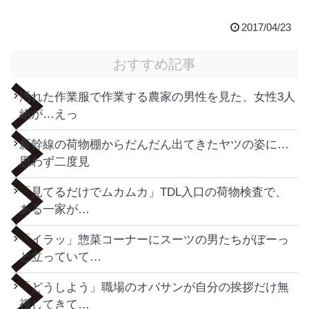
2017/04/23
おすすめ記事
汚れた作業服で作業する農家の男性を見た、女性3人
組が…えっ
新幹線の荷物棚からだんだん出てきたヤツの姿に…
思わず二度見
「見てるだけでムカムカ」TDL入口の荷物検査で、
ある一家が…
「イラッ」惣菜コーナーにスーツの男たちがぼーっ
と立っていて…
「どうしよう」職場のオバサンが自分の挨拶だけ無
視してきて…