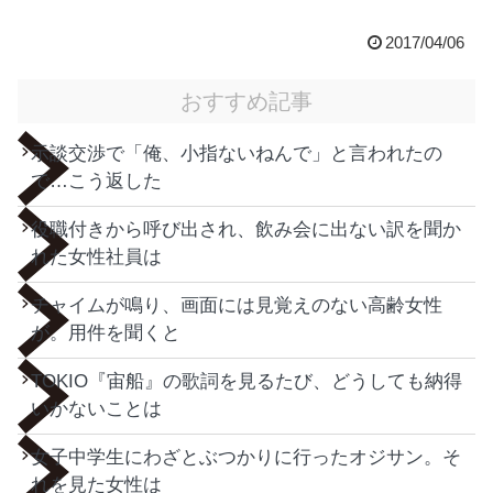
2017/04/06
おすすめ記事
示談交渉で「俺、小指ないねんで」と言われたの
で…こう返した
役職付きから呼び出され、飲み会に出ない訳を聞か
れた女性社員は
チャイムが鳴り、画面には見覚えのない高齢女性
が。用件を聞くと
TOKIO『宙船』の歌詞を見るたび、どうしても納得
いかないことは
女子中学生にわざとぶつかりに行ったオジサン。そ
れを見た女性は