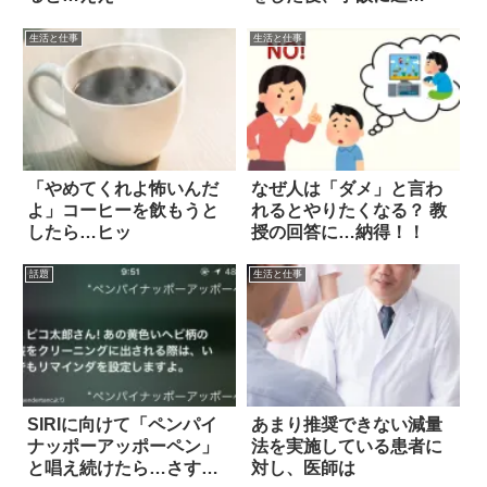
い…？
生活と仕事
生活と仕事
「やめてくれよ怖いんだ
なぜ人は「ダメ」と言わ
よ」コーヒーを飲もうと
れるとやりたくなる？ 教
したら…ヒッ
授の回答に…納得！！
話題
生活と仕事
SIRIに向けて「ペンパイ
あまり推奨できない減量
ナッポーアッポーペン」
法を実施している患者に
と唱え続けたら…さすが
対し、医師は