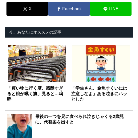
X
Facebook
LINE
今、あなたにオススメの記事
「買い物に行く度、残酷すぎ
「学生さん、金魚すくいには
ると娘が嘆く旗」見ると…嗚
注意しなよ」ある呟きにハッ
呼
とした
最後の一つを兄に食べられ泣きじゃくる2歳児
に、代替案を出すと