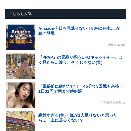
こちらも人気
Amazon今日も見逃せない！80%OFF以上が
続々登場
PR(Amazon)
『PPAP』の景品が揃うUFOキャッチャー。よ
く見たら…違う、そうじゃない(笑)
「風俗前に飲むだけ！」45分で3回戦も余裕！
1日31円で朝まで絶好調
PR(健商株式会社)
絶妙すぎる(笑)！嵐が1人足りないと思った
ら…「上に居るくない？」