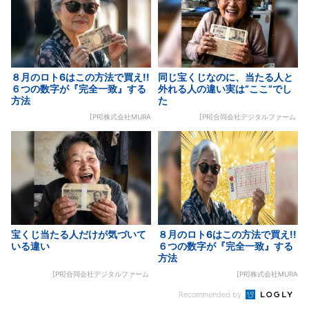
８月のロト6はこの方法で買え!!
同じ宝くじなのに、当たる人と
６つの数字が『完全一致』する
外れる人の違い実は“ここ”でし
方法
た
[PR]株式会社MURA
[PR]合同会社デジタルファーム
宝くじ当たる人だけが気づいて
８月のロト6はこの方法で買え!!
いる違い
６つの数字が『完全一致』する
方法
[PR]合同会社デジタルファーム
[PR]株式会社MURA
Recommended by