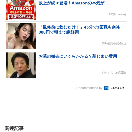
以上が続々登場！Amazonの本気が...
PR(Amazon)
「風俗前に飲むだけ！」45分で3回戦も余裕！
980円で朝まで絶好調
PR(健商株式会社)
お墓の撤去にいくらかかる？墓じまい費用
PR(くらしの話題)
Recommended by
関連記事