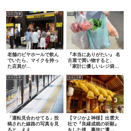
生活と仕事
話題
老舗のビヤホールで飲ん
『本当にありがたい』 名
でいたら、マイクを持っ
古屋で買い物すると、
た店員が…
「家計に優しいレジ袋」
が貰える！？
生活と仕事
生活と仕事
「運転見合わせてる」投
【マジかよ神様】出雲大
稿された線路の写真を見
社で『良縁成就の祈願』
ると…ええ
をした後、事故に遭