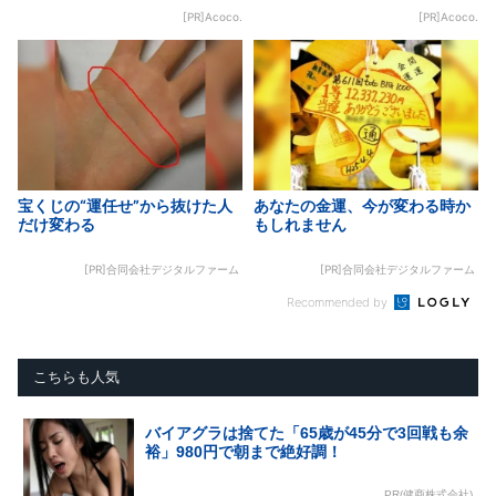
[PR]Acoco.
[PR]Acoco.
宝くじの“運任せ”から抜けた人
あなたの金運、今が変わる時か
だけ変わる
もしれません
[PR]合同会社デジタルファーム
[PR]合同会社デジタルファーム
Recommended by
こちらも人気
バイアグラは捨てた「65歳が45分で3回戦も余
裕」980円で朝まで絶好調！
PR(健商株式会社)