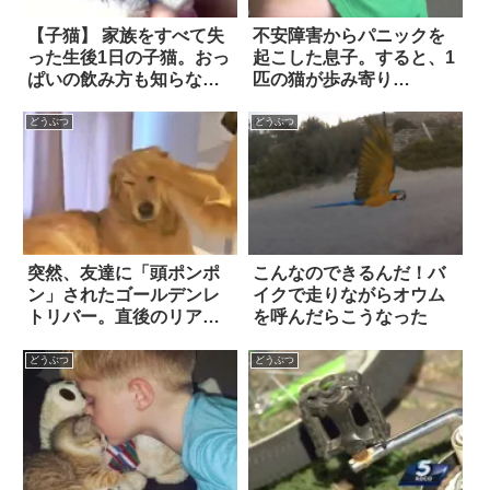
【子猫】 家族をすべて失
不安障害からパニックを
った生後1日の子猫。おっ
起こした息子。すると、1
ぱいの飲み方も知らない
匹の猫が歩み寄り…
彼を、「2人の代理ママ」
が優しく受け入れた
どうぶつ
どうぶつ
突然、友達に「頭ポンポ
こんなのできるんだ！バ
ン」されたゴールデンレ
イクで走りながらオウム
トリバー。直後のリアク
を呼んだらこうなった
ションが…微妙すぎ
る！！
どうぶつ
どうぶつ