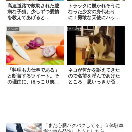
高速道路で救助された臆
トラックに轢かれそうに
病な子猫。少しずつ愛情
なった少女の身代わり
を教えてあげると…
に！勇敢な天使にハッピ
ーエンドが
どうぶつ
どうぶつ
「料理も力仕事である」
ネコが何かを訴えてきた
と断言するツイート。そ
ので名前を呼んであげた
の理由に、ほっこり笑っ
ところ…思いっきり否定
た！
された(笑)
「まだ心臓バクバクしてる」立体駐車
場で車を発進しようとしたら