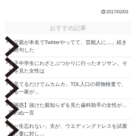
2017/02/03
おすすめ記事
「父親が本名でTwitterやってて、芸能人に…」続き
に絶句した
女子中学生にわざとぶつかりに行ったオジサン。そ
れを見た女性は
「見てるだけでムカムカ」TDL入口の荷物検査で、
ある一家が…
【困惑】抜けた親知らずを見た歯科助手の女性が…
思わぬ一言
「一生忘れない」夫が、ウエディングドレスを試着
した妻に対し…