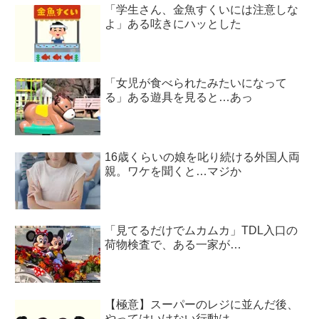
「学生さん、金魚すくいには注意しな
よ」ある呟きにハッとした
「女児が食べられたみたいになって
る」ある遊具を見ると…あっ
16歳くらいの娘を叱り続ける外国人両
親。ワケを聞くと…マジか
「見てるだけでムカムカ」TDL入口の
荷物検査で、ある一家が…
【極意】スーパーのレジに並んだ後、
やってはいけない行動は