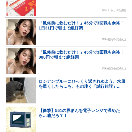
PR(くらしの話題)
「風俗前に飲むだけ！」45分で3回戦も余裕！
1日31円で朝まで絶好調
PR(健商株式会社)
「風俗前に飲むだけ！」45分で3回戦も余裕！
980円で朝まで絶好調
PR(健商株式会社)
ロシアンブルーにひっくり返されぬよう、水皿
を重くしたら…も、もの凄く「試行錯誤」...
【衝撃】551の豚まんを電子レンジで温めた
ら…嘘だろ？！