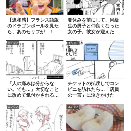
【違和感】フランス語版
夏休みを前にして、同級
のドラゴンボールを見た
生の男子と仲良くなった
ら、あのセリフが…！
女の子。彼女が迎えた結
末は？ 3枚
エンタメ
エンタメ
「人の痛みは分からな
チケットの払戻しでコン
い。でも…」大切なこと
ビニを訪れたら…「店員
に改めて気付かされる漫
の一言」に泣きかけた
画 2枚
エンタメ
エンタメ