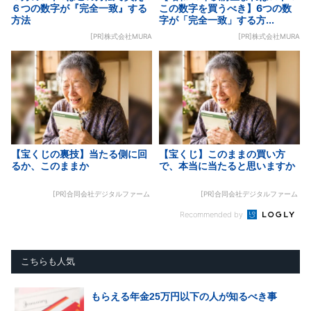
６つの数字が『完全一致』する
この数字を買うべき】6つの数
方法
字が「完全一致」する方...
[PR]株式会社MURA
[PR]株式会社MURA
【宝くじの裏技】当たる側に回
【宝くじ】このままの買い方
るか、このままか
で、本当に当たると思いますか
[PR]合同会社デジタルファーム
[PR]合同会社デジタルファーム
Recommended by
こちらも人気
もらえる年金25万円以下の人が知るべき事