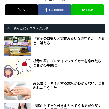
X
Facebook
LINE
今、あなたにオススメの記事
「女子の自撮りと実物みたいな寿司きた」見る
と…嘘だろ
祖母の家にプロテインシェイカーを忘れたら…
まさかの事態に
男友達に「ネイルする意味がわからない」と言
われ…こうした
「駅からずっと付きまとってくる男がウザく