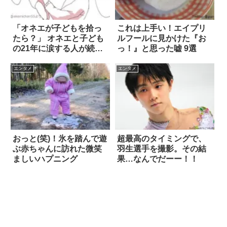
「オネエが子どもを拾っ
これは上手い！エイプリ
たら？」 オネエと子ども
ルフールに見かけた『お
の21年に涙する人が続出
っ！』と思った嘘 9選
4枚
エンタメ
エンタメ
おっと(笑)！氷を踏んで遊
超最高のタイミングで、
ぶ赤ちゃんに訪れた微笑
羽生選手を撮影。その結
ましいハプニング
果…なんでだーー！！