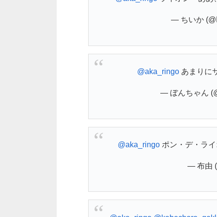
— ちいか (@Ma
@aka_ringo
あまりに
— ぼんちゃん (@d
@aka_ringo
ポン・デ・ライ
— 布由 (