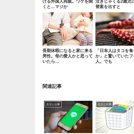
ける外国人両親。ワケを聞
泣きじゃくる2歳児
くと…マジか
替案を出すと
長期休暇になると家に来る
「日本人はタコを食
男性。母の愛人かと思って
か」と驚いていたフ
いたら…
人。でも
関連記事
生活と仕事
生活と仕事