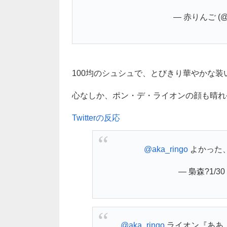
— 赤りんご (@a
100均のシュシュで、とびきり華やかな装いに(
心なしか、ポン・デ・ライオンの顔も晴れや
Twitterの反応
@aka_ringo
よかった、
— 梟森?1/30 (
@aka_ringo
ライオン『ああ