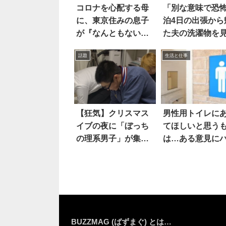
コロナを心配する母
「別な意味で恐怖
に、東京住みの息子
泊4日の出張から
が『なんともない』
た夫の洗濯物を
と返すと…え！
ら
話題
生活と仕事
【狂気】クリスマス
男性用トイレに
イブの夜に「ぼっち
てほしいと思う
の理系男子」が集ま
は…ある意見に
ると、コレが始ま
とした
る！？
BUZZMAG (ばずまぐ) とは…