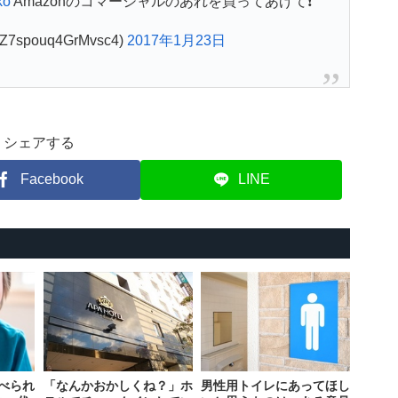
ko
Amazonのコマーシャルのあれを買ってあげて❗
spouq4GrMvsc4)
2017年1月23日
シェアする
Facebook
LINE
べられ
「なんかおかしくね？」ホ
男性用トイレにあってほし