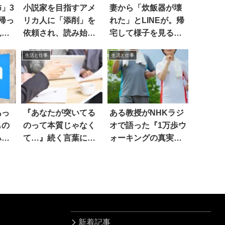
」3
小説家を目指すアメ
妻から「炊飯器が壊
帰っ
リカ人に「添削」を
れた」とLINEが。帰
見た
依頼され、読み始め
宅して様子を見る
ると…え！？
と…
生活と仕事
生活と仕事
あっ
『あなたが突いてる
ある教授がNHKラジ
もの
のって本質じゃなく
オで語った『1万歩ウ
ハッ
て…』続く言葉に、
ォーキングの真実』
思わず頷いた！
に…驚愕！！
新着記事