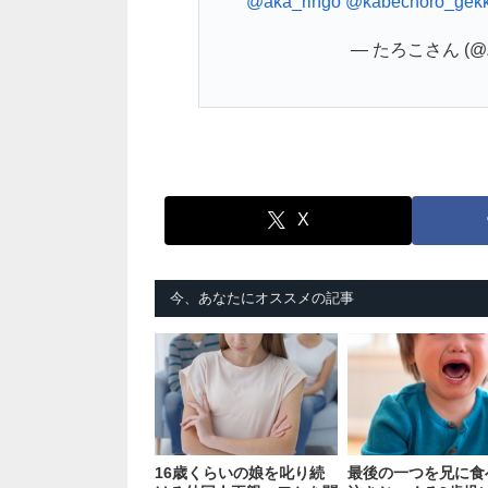
@aka_ringo
@kabechoro_gek
— たろこさん (@Z7
X
今、あなたにオススメの記事
16歳くらいの娘を叱り続
最後の一つを兄に食