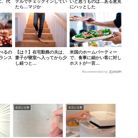
に、代
テルでチェックインしてい
いと思うものは…ある意見
たら…マジか
にハッとした
べるの
【は？】在宅勤務の夫は、
米国のホームパーティー
ランス
妻子が寝室へ入ってから少
で、食事に細かい客に対し
し経つと…
ホストが一言…
Recommended by
生活と仕事
生活と仕事