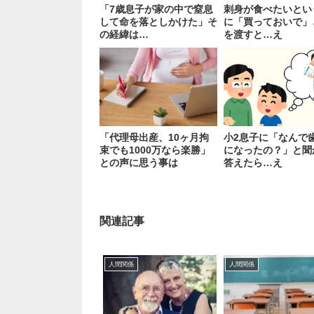
「7歳息子が家の中で窒息
刺身が食べたいとい
して命を落としかけた」そ
に「買っておいで」
の経緯は…
を渡すと…え
「代理母出産、10ヶ月拘
小2息子に「なんで
束でも1000万なら楽勝」
になったの？」と聞
との声に思う事は
答えたら…え
関連記事
人間関係
人間関係