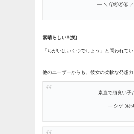
— ＼ ⓙⓐⓒⓚ ／ (
素晴らしい!!(笑)
「ちがいはいくつでしょう」と問われている以
他のユーザーからも、彼女の柔軟な発想力
素直で頭良い子
— シゲ (@sh