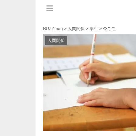
BUZZmag
>
人間関係
>
学生
> 今ここ
人間関係