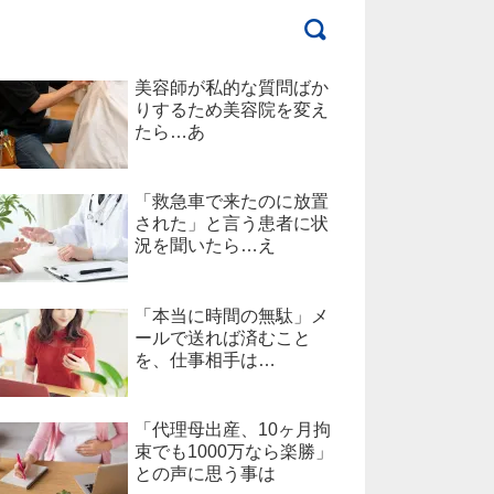
美容師が私的な質問ばか
りするため美容院を変え
たら…あ
「救急車で来たのに放置
された」と言う患者に状
況を聞いたら…え
「本当に時間の無駄」メ
ールで送れば済むこと
を、仕事相手は…
「代理母出産、10ヶ月拘
束でも1000万なら楽勝」
との声に思う事は