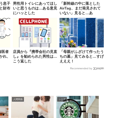
う息子
男性用トイレにあってほし
「新幹線の中に落とした
と財布
いと思うものは…ある意見
AirTag、まだ発見されて
にハッとした
いない」見ると…あ
歯医者
店員から『携帯会社の見直
「母親がふざけて作ったう
かれ、
し』を勧められた男性は…
ちの墓」見てみると…すげ
こう返した
えええ！
Recommended by
人間関係
シニア