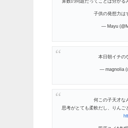
算数の問題だってことは分かる
子供の発想力は
— Mayu (@M
本日朝イチの
— magnolia 
何この子天才な
思考がとても柔軟だし、りんご
ht