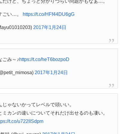
んだけど、ちょっと分かりづらい問題かもなぁ…。
すごい…。
https://t.co/HFf44DU6gG
ayu01010203)
2017年1月24日
なごみ～♪
https://t.co/heT6bozpoD
(@petit_mimosa)
2017年1月24日
んじゃないかってレベルで頭いい。
とミカンの違いについてそれだけ出せるのも凄い。
tps://t.co/u722IISdpm