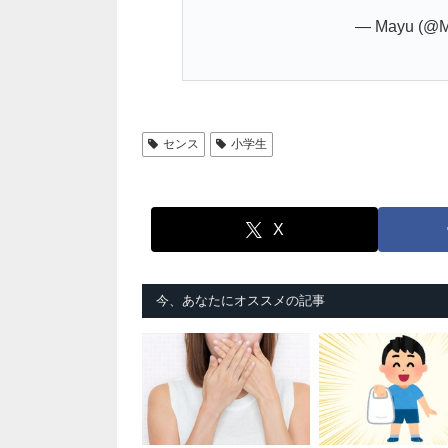
— Mayu (@M
センス
小学生
X
今、あなたにオススメの記事