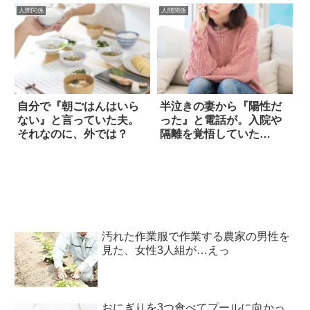
人間関係
人間関係
自分で『朝ごはんはいら
半泣きの妻から『陽性だ
ない』と言っていた夫。
った』と電話が。入院や
それなのに、外では？
隔離を覚悟していた
ら…？
汚れた作業服で作業する農家の男性を
見た、女性3人組が…えっ
おにぎりを3つ食べてプールに向かっ