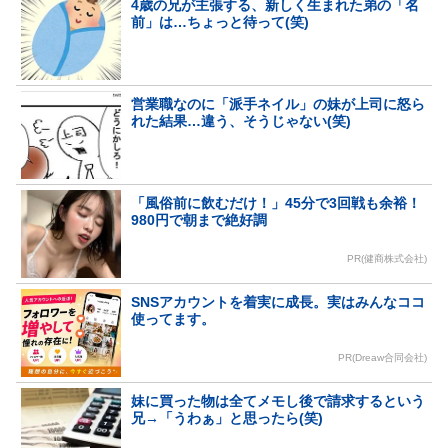
4歳の兄が主張する、新しく生まれた弟の「名
前」は…ちょっと待って(笑)
営業職なのに「派手ネイル」の妹が上司に怒ら
れた結果…違う、そうじゃない(笑)
「風俗前に飲むだけ！」45分で3回戦も余裕！
980円で朝まで絶好調
PR(健商株式会社)
SNSアカウントを着実に成長。実はみんなココ
使ってます。
PR(Dreaw合同会社)
妹に買った物は全てメモし後で請求するという
兄→「うわぁ」と思ったら(笑)