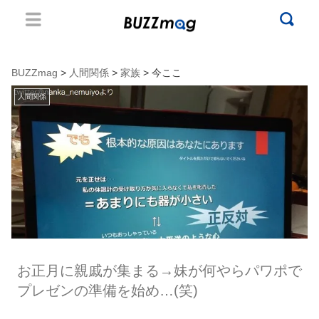
BUZZmag
>
人間関係
>
家族
> 今ここ
人間関係
お正月に親戚が集まる→妹が何やらパワポで
プレゼンの準備を始め…(笑)