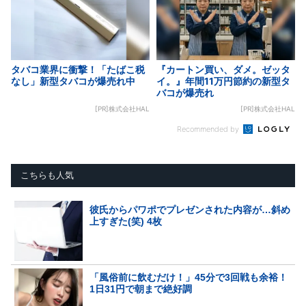
タバコ業界に衝撃！「たばこ税
『カートン買い、ダメ。ゼッタ
なし」新型タバコが爆売れ中
イ。』年間11万円節約の新型タ
バコが爆売れ
[PR]株式会社HAL
[PR]株式会社HAL
Recommended by
こちらも人気
彼氏からパワポでプレゼンされた内容が…斜め
上すぎた(笑) 4枚
「風俗前に飲むだけ！」45分で3回戦も余裕！
1日31円で朝まで絶好調