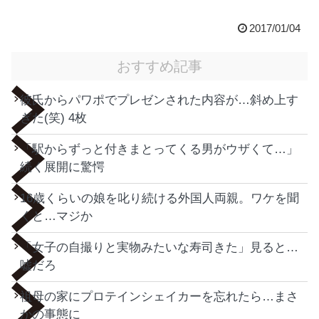
2017/01/04
おすすめ記事
彼氏からパワポでプレゼンされた内容が…斜め上す
ぎた(笑) 4枚
「駅からずっと付きまとってくる男がウザくて…」
続く展開に驚愕
16歳くらいの娘を叱り続ける外国人両親。ワケを聞
くと…マジか
「女子の自撮りと実物みたいな寿司きた」見ると…
嘘だろ
祖母の家にプロテインシェイカーを忘れたら…まさ
かの事態に