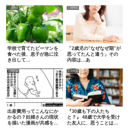
いた！
人間関係
人間関係
学校で育てたピーマンを
「2歳児の”なぜなぜ期”が
食べた後、息子が急に泣
思ってたんと違う」その
き出して…
内容は…あ
人間関係
人間関係
出産費用ってこんなにか
『30歳も下の人たち
かるの？妊婦さんの現状
と？』 48歳で大学を受け
を描いた漫画が共感を呼
た友人に、思うことは…
ぶ 2枚