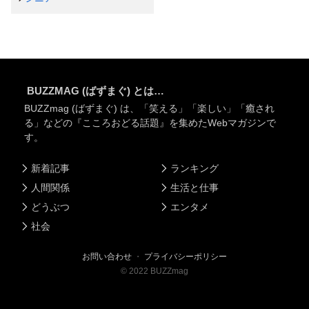
BUZZMAG (ばずまぐ) とは…
BUZZmag (ばずまぐ) は、「笑える」「楽しい」「癒され
る」などの『こころおどる話題』を集めたWebマガジンで
す。
新着記事
ランキング
人間関係
生活と仕事
どうぶつ
エンタメ
社会
お問い合わせ
・
プライバシーポリシー
©
2022
BUZZmag