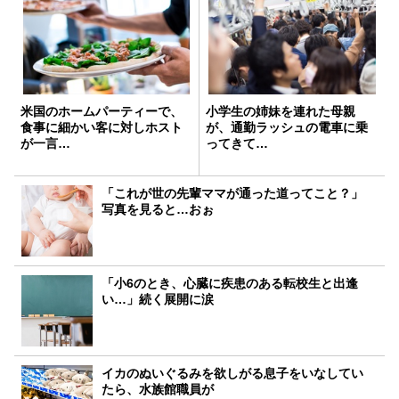
米国のホームパーティーで、
小学生の姉妹を連れた母親
食事に細かい客に対しホスト
が、通勤ラッシュの電車に乗
が一言…
ってきて…
「これが世の先輩ママが通った道ってこと？」
写真を見ると…おぉ
「小6のとき、心臓に疾患のある転校生と出逢
い…」続く展開に涙
イカのぬいぐるみを欲しがる息子をいなしてい
たら、水族館職員が