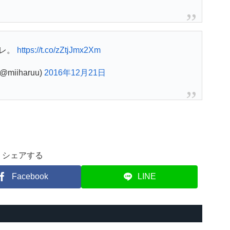
レ。
https://t.co/zZtjJmx2Xm
miiharuu)
2016年12月21日
シェアする
Facebook
LINE