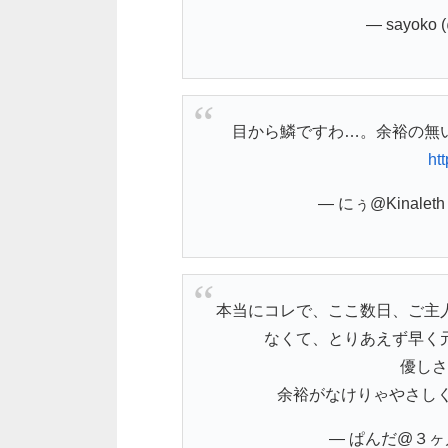
— sayoko 
目から鱗ですわ…。余裕の無
ht
— にぅ@Kinaleth 
本当にコレで、ここ数日、ご主
なくて、とりあえず早く
優しさ
余裕がなけりゃやさし
— ぱんだ@３ヶ月 