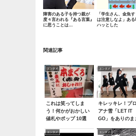
障害のある子を持つ親が
「学生さん、金魚す
度々言われる『ある言葉』
は注意しなよ」ある
に思うことは…
ハッとした
関連記事
エンタメ
エンタメ
これは笑ってしま
キレッキレ！プ
う！何かがおかしい
アナ雪「LET IT
値札やポップ 10選
GO」をありのま
振りつけてみた
エンタメ
エンタメ