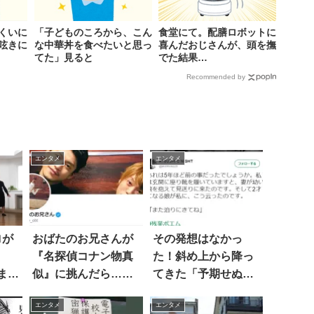
くいに
「子どものころから、こん
食堂にて。配膳ロボットに
呟きに
な中華丼を食べたいと思っ
喜んだおじさんが、頭を撫
てた」見ると
でた結果…
Recommended by
エンタメ
エンタメ
ロが
おばたのお兄さんが
その発想はなかっ
『名探偵コナン物真
た！斜め上から降っ
まに
似』に挑んだら…こ
てきた「予期せぬひ
うなった！
と言」 6選
エンタメ
エンタメ