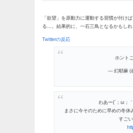
「欲望」を原動力に運動する習慣が付けば
る…。結果的に、一石三鳥となるかもしれませ
Twitterの反応
ホント
— 幻耶麻 (@
わあー(´；ω；
まさに今そのために早めの冬休
すごい
ht