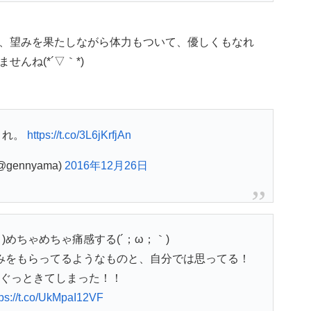
、望みを果たしながら体力もついて、優しくもなれ
んね(*´▽｀*)
これ。
https://t.co/3L6jKrfjAn
gennyama)
2016年12月26日
｀)めちゃめちゃ痛感する(´；ω；｀)
みをもらってるようなものと、自分では思ってる！
ぐっときてしまった！！
tps://t.co/UkMpaI12VF