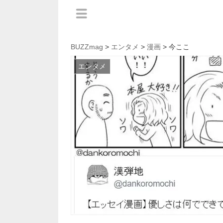
BUZZmag
>
エンタメ
>
漫画
> 今ここ
エンタメ