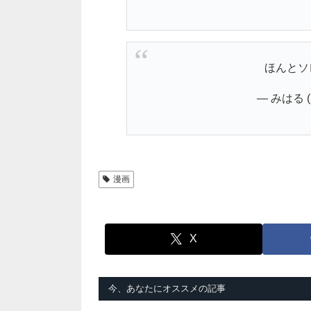
ほんとソ
— みはる (@
漫画
X
今、あなたにオススメの記事