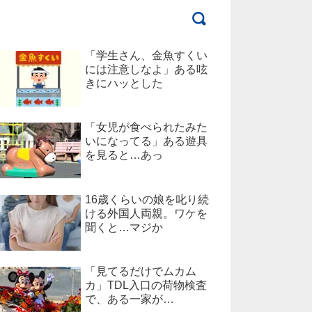
「学生さん、金魚すくい
には注意しなよ」ある呟
きにハッとした
「女児が食べられたみた
いになってる」ある遊具
を見ると…あっ
16歳くらいの娘を叱り続
ける外国人両親。ワケを
聞くと…マジか
「見てるだけでムカム
カ」TDL入口の荷物検査
で、ある一家が…