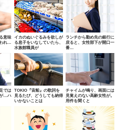
る意味
イカのぬいぐるみを欲しが
ランチから勤め先の銀行に
われ…
る息子をいなしていたら、
戻ると、女性部下が開口一
水族館職員が
番…
足では
TOKIO『宙船』の歌詞を
チャイムが鳴り、画面には
が…ハ
見るたび、どうしても納得
見覚えのない高齢女性が。
いかないことは
用件を聞くと