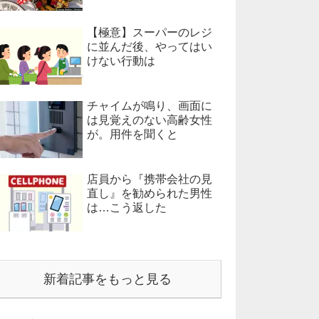
【極意】スーパーのレジ
に並んだ後、やってはい
けない行動は
チャイムが鳴り、画面に
は見覚えのない高齢女性
が。用件を聞くと
店員から『携帯会社の見
直し』を勧められた男性
は…こう返した
新着記事をもっと見る