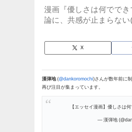
漫画『優しさは何ででき
論に、共感が止まらない(
X
漢弾地
(
@dankoromochi
)さんが数年前に
再び注目が集まっています。
【エッセイ漫画】優しさは何
— 漢弾地 (@dank