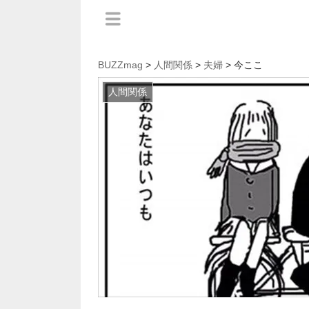
BUZZmag
>
人間関係
>
夫婦
> 今ここ
人間関係