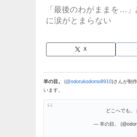
「最後のわがままを…」
に涙がとまらない
X
羊の目。
(
@odorukodomo8910
)さんが制
います。
どこへでも。
— 羊の目。 (@odoru