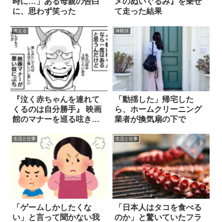
時に…」ある母親の告白
メのぬいぐるみ』を乗せ
に、思わず笑った
て走った結果
考える
体験談
『泣く赤ちゃんを連れて
「動揺した」帰宅した
くるのは自分勝手』 映画
ら、ホームクリーニング
館のマナーを巡る呟きに
業者が換気扇の下で
共感の声
生活と仕事
生活と仕事
「ゲームしかしたくな
「日本人はタコを食べる
い」と言って聞かない我
のか」と驚いていたフラ