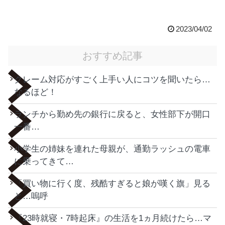
2023/04/02
おすすめ記事
クレーム対応がすごく上手い人にコツを聞いたら…
なるほど！
ランチから勤め先の銀行に戻ると、女性部下が開口
一番…
小学生の姉妹を連れた母親が、通勤ラッシュの電車
に乗ってきて…
「買い物に行く度、残酷すぎると娘が嘆く旗」見る
と…嗚呼
『23時就寝・7時起床』の生活を1ヵ月続けたら…マ