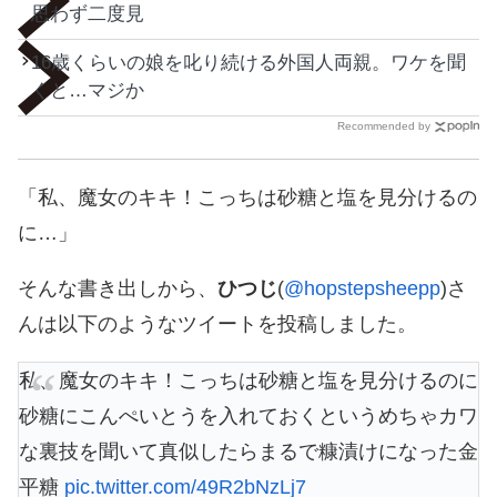
思わず二度見
16歳くらいの娘を叱り続ける外国人両親。ワケを聞
くと…マジか
Recommended by
「私、魔女のキキ！こっちは砂糖と塩を見分けるの
に…」
そんな書き出しから、
ひつじ
(
@hopstepsheepp
)さ
んは以下のようなツイートを投稿しました。
私、魔女のキキ！こっちは砂糖と塩を見分けるのに
砂糖にこんぺいとうを入れておくというめちゃカワ
な裏技を聞いて真似したらまるで糠漬けになった金
平糖
pic.twitter.com/49R2bNzLj7