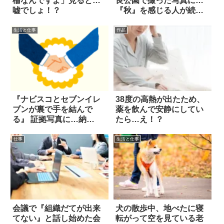
柵なんですよ」見ると…
良公園で撮った写真に…
嘘でしょ！？
『秋』を感じる人が続
出！
生活と仕事
作品
『ナビスコとセブンイレ
38度の高熱が出たため、
ブンが裏で手を結んで
薬を飲んで安静にしてい
る』 証拠写真に…納
たら…え！？
得！！
仕事
生活と仕事
会議で『組織だてが出来
犬の散歩中、地べたに寝
てない』と話し始めた会
転がって空を見ている老