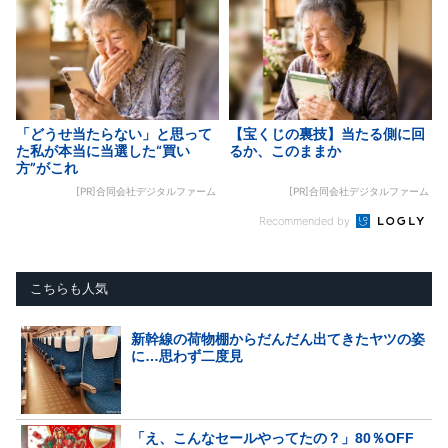
「どうせ当たらない」と思って
【宝くじの裏技】当たる側に回
た私が本当に当選した“買い
るか、このままか
方”がこれ
[PR]合同会社デジタルファーム
[PR]合同会社デジタルファーム
Recommended by
こちらも人気
新幹線の荷物棚からだんだん出てきたヤツの姿
に…思わず二度見
「え、こんなセールやってたの？」80％OFF