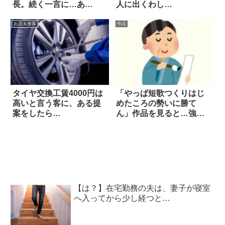
長。続く一言に…あ
人に出くわし…
れ！？
お店＆接客
作品
タイヤ交換工賃4000円は
「やっぱ短歌つくりはじ
高いと言う客に、ある提
めたころの勢いに勝て
案をしたら…
ん」作品を見ると…強
い！
【は？】在宅勤務の夫は、妻子が寝室
へ入ってから少し経つと…