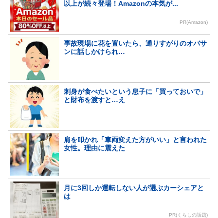
以上が続々登場！Amazonの本気が...
PR(Amazon)
事故現場に花を置いたら、通りすがりのオバサ
ンに話しかけられ…
刺身が食べたいという息子に「買っておいで」
と財布を渡すと…え
肩を叩かれ「車両変えた方がいい」と言われた
女性。理由に震えた
月に3回しか運転しない人が選ぶカーシェアと
は
PR(くらしの話題)