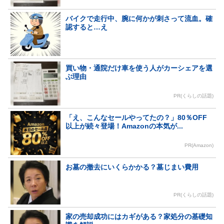
バイクで走行中、腕に何かが刺さって流血。確
認すると…え
買い物・通院だけ車を使う人がカーシェアを選
ぶ理由
PR(くらしの話題)
「え、こんなセールやってたの？」80％OFF
以上が続々登場！Amazonの本気が...
PR(Amazon)
お墓の撤去にいくらかかる？墓じまい費用
PR(くらしの話題)
家の売却成功にはカギがある？家処分の基礎知