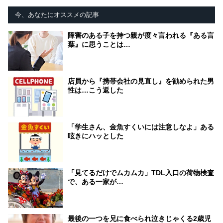
今、あなたにオススメの記事
障害のある子を持つ親が度々言われる『ある言
葉』に思うことは…
店員から『携帯会社の見直し』を勧められた男
性は…こう返した
「学生さん、金魚すくいには注意しなよ」ある
呟きにハッとした
「見てるだけでムカムカ」TDL入口の荷物検査
で、ある一家が…
最後の一つを兄に食べられ泣きじゃくる2歳児