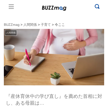
BUZZmag
>
人間関係
>
子育て
> 今ここ
人間関係
『産休育休中の学び直し』を薦めた首相に対
し、ある母親は…