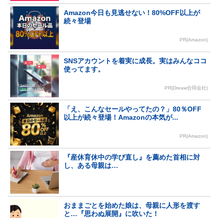
Amazon今日も見逃せない！80%OFF以上が
続々登場
PR(Amazon)
SNSアカウントを着実に成長。実はみんなココ
使ってます。
PR(Dreaw合同会社)
「え、こんなセールやってたの？」80％OFF
以上が続々登場！Amazonの本気が...
PR(Amazon)
『産休育休中の学び直し』を薦めた首相に対
し、ある母親は…
おままごとを始めた娘は、母親に人形を渡す
と…『思わぬ展開』に吹いた！