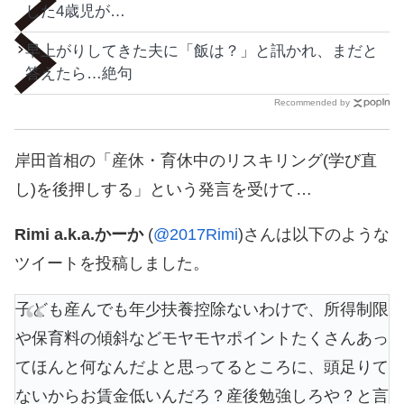
した4歳児が…
早上がりしてきた夫に「飯は？」と訊かれ、まだと
答えたら…絶句
Recommended by
岸田首相の「産休・育休中のリスキリング(学び直
し)を後押しする」という発言を受けて…
Rimi a.k.a.かーか
(
@2017Rimi
)さんは以下のような
ツイートを投稿しました。
子ども産んでも年少扶養控除ないわけで、所得制限
や保育料の傾斜などモヤモヤポイントたくさんあっ
てほんと何なんだよと思ってるところに、頭足りて
ないからお賃金低いんだろ？産後勉強しろや？と言