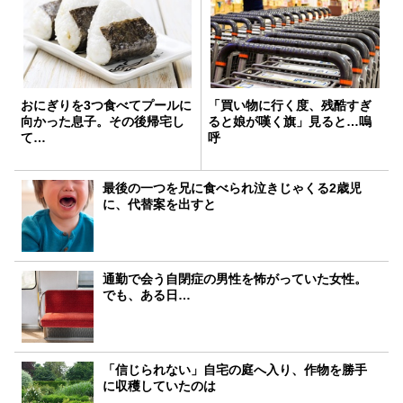
おにぎりを3つ食べてプールに
「買い物に行く度、残酷すぎ
向かった息子。その後帰宅し
ると娘が嘆く旗」見ると…嗚
て…
呼
最後の一つを兄に食べられ泣きじゃくる2歳児
に、代替案を出すと
通勤で会う自閉症の男性を怖がっていた女性。
でも、ある日…
「信じられない」自宅の庭へ入り、作物を勝手
に収穫していたのは