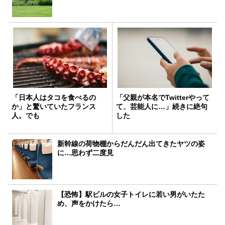
「日本人はタコを食べるの
「父親が本名でTwitterやって
か」と驚いていたフランス
て、芸能人に…」続きに絶句
人。でも
した
新幹線の荷物棚からだんだん出てきたヤツの姿
に…思わず二度見
【恐怖】駅ビルの女子トイレに若い男がいたた
め、声をかけたら…