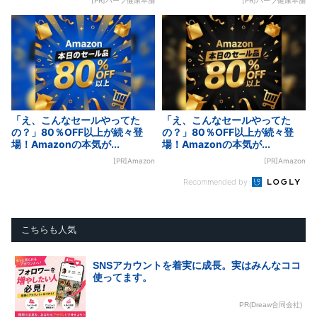
[PR]ハーブ健康本舗
[PR]ハーブ健康本舗
「え、こんなセールやってた
「え、こんなセールやってた
の？」80％OFF以上が続々登
の？」80％OFF以上が続々登
場！Amazonの本気が...
場！Amazonの本気が...
[PR]Amazon
[PR]Amazon
Recommended by
こちらも人気
SNSアカウントを着実に成長。実はみんなココ
使ってます。
PR(Dreaw合同会社)