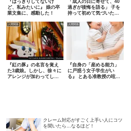
『はっきりしてないけ
「成人の日に寄せて、40
ど、私みたいに』 娘の卒
過ぎが後悔を語る」 子を
業文集に、感動した！
持って初めて気づいたこ
と
人間関係
人間関係
『紅の豚』の名言を覚え
『自身の「産める能力」
た3歳娘。しかし、徐々に
に戸惑う女子学生がい
アレンジが加わってしま
る』 とある准教授の呟き
った結果！？
が反響を呼ぶ
クレーム対応がすごく上手い人にコツ
を聞いたら…なるほど！