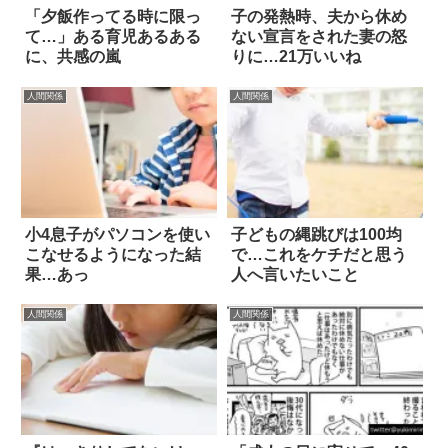
「夕飯作ってる時に限っ
子の発熱時、夫から休め
て…」ある育児あるある
ない宣言をされた妻の怒
に、共感の嵐
りに…21万いいね
人間関係
人間関係
小4息子がパソコンを使い
子どもの縄跳びは100均
こなせるようになった結
で…これをケチだと思う
果…あっ
人へ言いたいこと
人間関係
人間関係