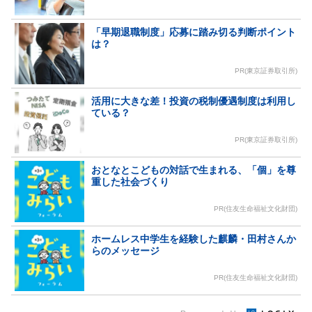
「早期退職制度」応募に踏み切る判断ポイント
は？
PR(東京証券取引所)
活用に大きな差！投資の税制優遇制度は利用し
ている？
PR(東京証券取引所)
おとなとこどもの対話で生まれる、「個」を尊
重した社会づくり
PR(住友生命福祉文化財団)
ホームレス中学生を経験した麒麟・田村さんか
らのメッセージ
PR(住友生命福祉文化財団)