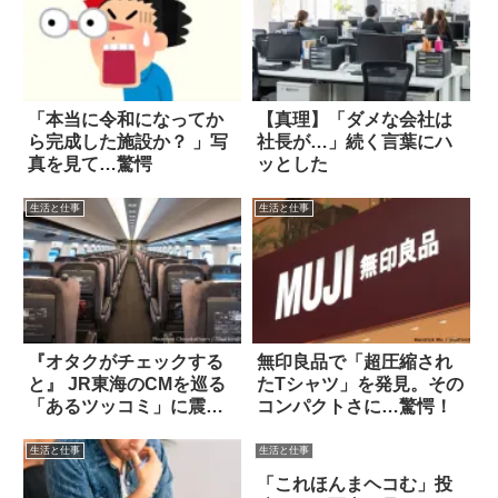
「本当に令和になってか
【真理】「ダメな会社は
ら完成した施設か？ 」写
社長が…」続く言葉にハ
真を見て…驚愕
ッとした
生活と仕事
生活と仕事
『オタクがチェックする
無印良品で「超圧縮され
と』 JR東海のCMを巡る
たTシャツ」を発見。その
「あるツッコミ」に震え
コンパクトさに…驚愕！
た
生活と仕事
生活と仕事
「これほんまヘコむ」投