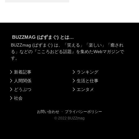
BUZZMAG (ばずまぐ) とは…
BUZZmag (ばずまぐ) は、「笑える」「楽しい」「癒され
る」などの『こころおどる話題』を集めたWebマガジンで
す。
新着記事
ランキング
人間関係
生活と仕事
どうぶつ
エンタメ
社会
お問い合わせ
・
プライバシーポリシー
©
2022
BUZZmag