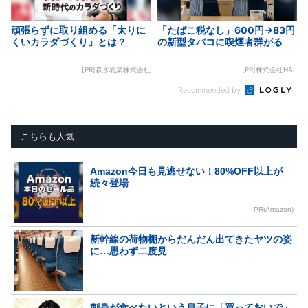
頑張らずに取り組める「太りに
「たばこ税なし」600円→83円
くいカラダづくり」とは？
の新型タバコに喫煙者群がる
[PR]森永乳業株式会社
[PR]株式会社HAL
Recommended by
こちらも人気
Amazon今日も見逃せない！80%OFF以上が
続々登場
PR(Amazon)
新幹線の荷物棚からだんだん出てきたヤツの姿
に…思わず二度見
刺身が食べたいという息子に「買っておいで」