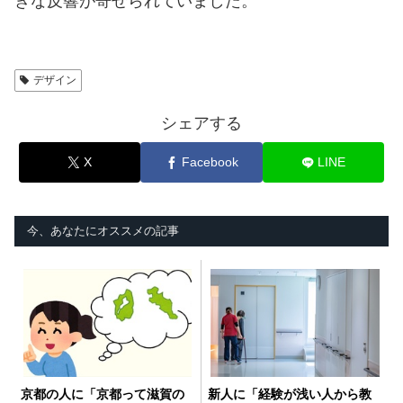
きな反響が寄せられていました。
デザイン
シェアする
X
Facebook
LINE
今、あなたにオススメの記事
京都の人に「京都って滋賀の
新人に「経験が浅い人から教