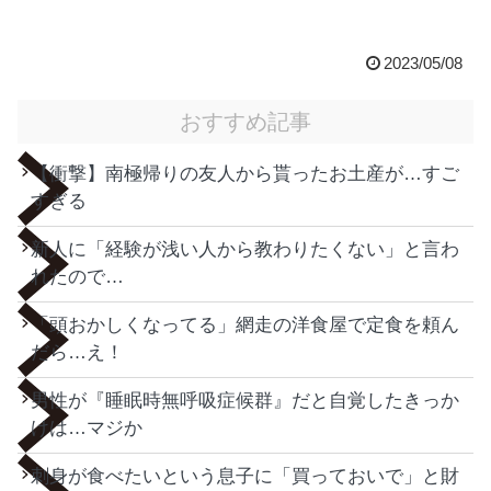
2023/05/08
おすすめ記事
【衝撃】南極帰りの友人から貰ったお土産が…すご
すぎる
新人に「経験が浅い人から教わりたくない」と言わ
れたので…
「頭おかしくなってる」網走の洋食屋で定食を頼ん
だら…え！
男性が『睡眠時無呼吸症候群』だと自覚したきっか
けは…マジか
刺身が食べたいという息子に「買っておいで」と財