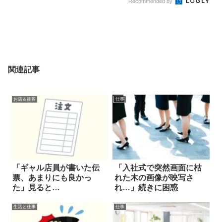
Recommended by
関連記事
お店＆接客
仕事
「ギャル店員が書いた伝
「入社式で突然画面に枯
票、あまりにも良かっ
れた木の画像が映写さ
た」見ると…
れ…」続きに困惑
生活と仕事
仕事