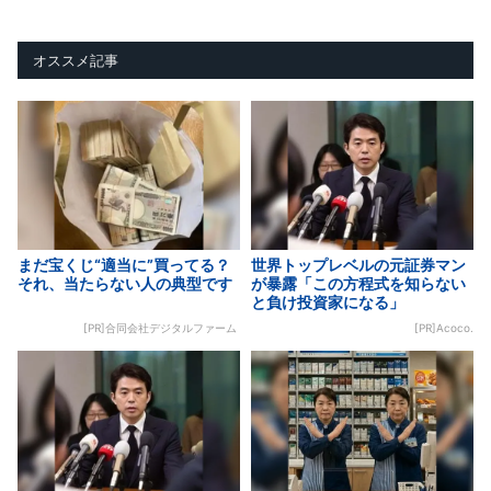
オススメ記事
まだ宝くじ“適当に”買ってる？
世界トップレベルの元証券マン
それ、当たらない人の典型です
が暴露「この方程式を知らない
と負け投資家になる」
[PR]合同会社デジタルファーム
[PR]Acoco.