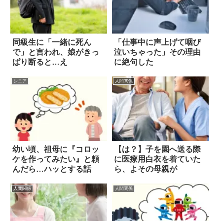
同級生に「一緒に死ん
「仕事中に声上げて咽び
で」と言われ、娘がきっ
泣いちゃった」その理由
ぱり断ると…え
に絶句した
シニア
人間関係
幼い頃、祖母に『コロッ
【は？】子を園へ送る際
ケを作ってみたい』と頼
に医療用白衣を着ていた
んだら…ハッとする話
ら、よその母親が
人間関係
人間関係