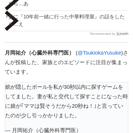
たら…あ
妻に『10年前一緒に行った中華料理屋』の話をした
ら…え
Recommended by
月岡祐介（心臓外科専門医）
(
@TsukiokaYusuke
)さ
んが投稿した、家族とのエピソードに注目が集まっ
ています。
娘が隠したボールを私が30秒以内に探すゲームを
してました。妻が私と交代して探すことになった時
に娘が｢ママは賢そうだから20秒ね！｣と言ってい
たのが少し引っかかりました。
— 月岡祐介（心臓外科専門医）