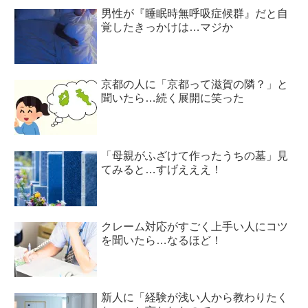
男性が『睡眠時無呼吸症候群』だと自
覚したきっかけは…マジか
京都の人に「京都って滋賀の隣？」と
聞いたら…続く展開に笑った
「母親がふざけて作ったうちの墓」見
てみると…すげえええ！
クレーム対応がすごく上手い人にコツ
を聞いたら…なるほど！
新人に「経験が浅い人から教わりたく