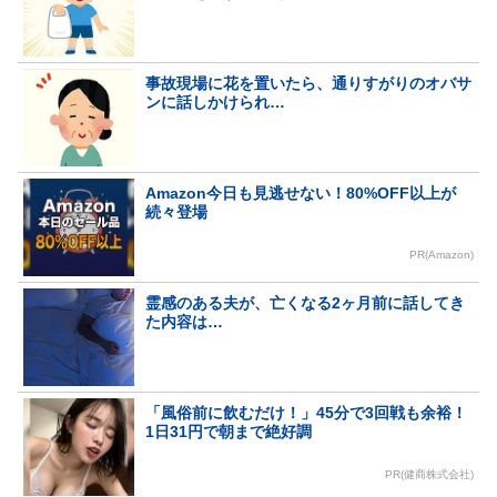
事故現場に花を置いたら、通りすがりのオバサ
ンに話しかけられ…
Amazon今日も見逃せない！80%OFF以上が
続々登場
PR(Amazon)
霊感のある夫が、亡くなる2ヶ月前に話してき
た内容は…
「風俗前に飲むだけ！」45分で3回戦も余裕！
1日31円で朝まで絶好調
PR(健商株式会社)