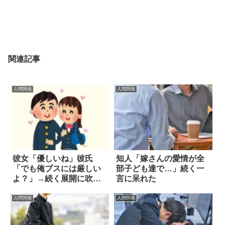
関連記事
人間関係
人間関係
彼女「優しいね」彼氏
知人「嫁さんの愛情が全
「でも俺ブスには厳しい
部子ども達で…」続く一
よ？」→続く展開に吹い
言に呆れた
た(笑)
人間関係
人間関係