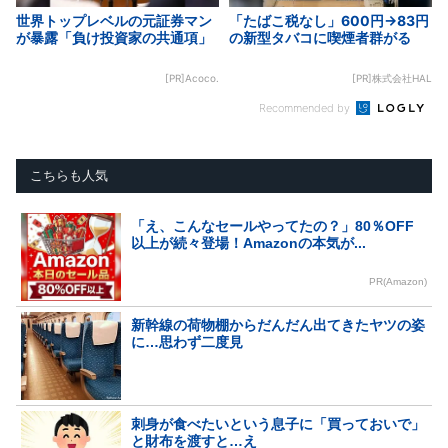
世界トップレベルの元証券マン
「たばこ税なし」600円→83円
が暴露「負け投資家の共通項」
の新型タバコに喫煙者群がる
[PR]Acoco.
[PR]株式会社HAL
Recommended by
こちらも人気
「え、こんなセールやってたの？」80％OFF
以上が続々登場！Amazonの本気が...
PR(Amazon)
新幹線の荷物棚からだんだん出てきたヤツの姿
に…思わず二度見
刺身が食べたいという息子に「買っておいで」
と財布を渡すと…え