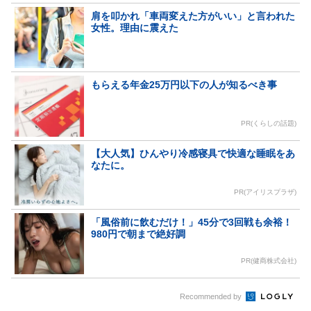
肩を叩かれ「車両変えた方がいい」と言われた
女性。理由に震えた
もらえる年金25万円以下の人が知るべき事
PR(くらしの話題)
【大人気】ひんやり冷感寝具で快適な睡眠をあ
なたに。
PR(アイリスプラザ)
「風俗前に飲むだけ！」45分で3回戦も余裕！
980円で朝まで絶好調
PR(健商株式会社)
Recommended by