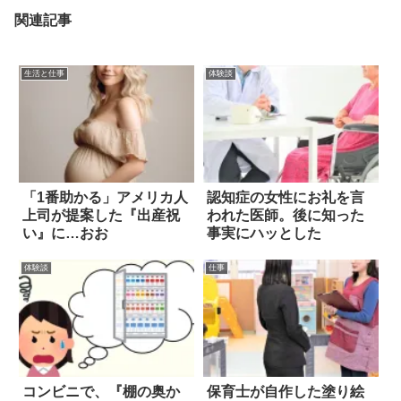
関連記事
生活と仕事
体験談
「1番助かる」アメリカ人
認知症の女性にお礼を言
上司が提案した『出産祝
われた医師。後に知った
い』に…おお
事実にハッとした
体験談
仕事
コンビニで、『棚の奥か
保育士が自作した塗り絵