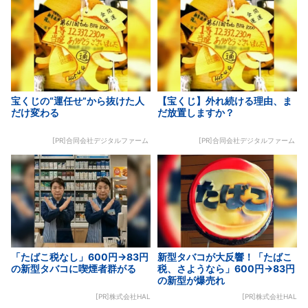
宝くじの“運任せ”から抜けた人
【宝くじ】外れ続ける理由、ま
だけ変わる
だ放置しますか？
[PR]合同会社デジタルファーム
[PR]合同会社デジタルファーム
「たばこ税なし」600円→83円
新型タバコが大反響！「たばこ
の新型タバコに喫煙者群がる
税、さようなら」600円→83円
の新型が爆売れ
[PR]株式会社HAL
[PR]株式会社HAL