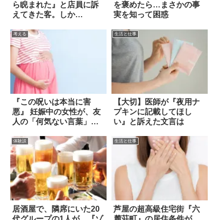
ら睨まれた』と店員に訴
を褒めたら…まさかの事
えてきた客。しか
実を知って困惑
し…！？
考える
生活と仕事
『この呪いは本当に害
【大切】医師が『夜用ナ
悪』 妊娠中の女性が、友
プキンに記載してほし
人の「何気ない言葉」に
い』と訴えた文言は
涙したワケは？
体験談
生活と仕事
居酒屋で、隣席にいた20
芦屋の超高級住宅街『六
代グループの1人が…『ゾ
麓荘町』の居住条件が…