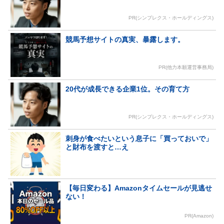
PR(シンプレクス・ホールディングス)
競馬予想サイトの真実、暴露します。
PR(他力本願運営事務局)
20代が成長できる企業1位。その育て方
PR(シンプレクス・ホールディングス)
刺身が食べたいという息子に「買っておいで」
と財布を渡すと…え
【毎日変わる】Amazonタイムセールが見逃せ
ない！
PR(Amazon)