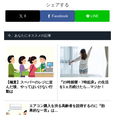
シェアする
X
Facebook
LINE
今、あなたにオススメの記事
【極意】スーパーのレジに並
『23時就寝・7時起床』の生活
んだ後、やってはいけない行
を1ヵ月続けたら…マジか！
動は
エアコン購入を渋る高齢者を説得するのに『効
果的な一言』は…