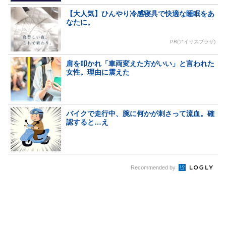
【大人気】ひんやり冷感寝具で快適な睡眠をあ
なたに。
PR(アイリスプラザ)
肩を叩かれ「車両変えた方がいい」と言われた
女性。理由に震えた
バイクで走行中、腕に何かが刺さって流血。確
認すると…え
Recommended by