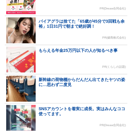
PR(Dreaw合同会社)
バイアグラは捨てた「65歳が45分で3回戦も余
裕」1日31円で朝まで絶好調！
PR(健商株式会社)
もらえる年金25万円以下の人が知るべき事
PR(くらしの話題)
新幹線の荷物棚からだんだん出てきたヤツの姿
に…思わず二度見
SNSアカウントを着実に成長。実はみんなココ
使ってます。
PR(Dreaw合同会社)