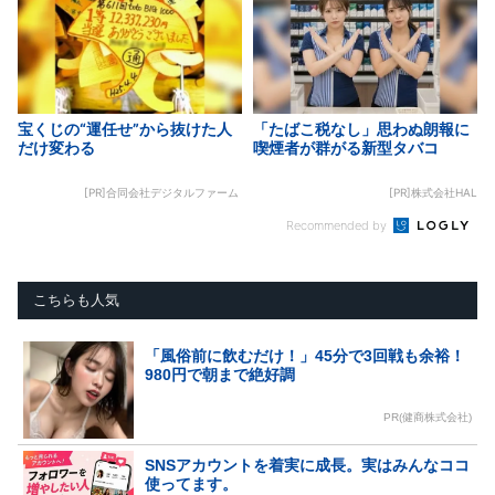
宝くじの“運任せ”から抜けた人
「たばこ税なし」思わぬ朗報に
だけ変わる
喫煙者が群がる新型タバコ
[PR]合同会社デジタルファーム
[PR]株式会社HAL
Recommended by
こちらも人気
「風俗前に飲むだけ！」45分で3回戦も余裕！
980円で朝まで絶好調
PR(健商株式会社)
SNSアカウントを着実に成長。実はみんなココ
使ってます。