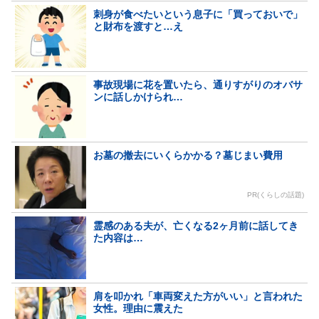
刺身が食べたいという息子に「買っておいで」
と財布を渡すと…え
事故現場に花を置いたら、通りすがりのオバサ
ンに話しかけられ…
お墓の撤去にいくらかかる？墓じまい費用
PR(くらしの話題)
霊感のある夫が、亡くなる2ヶ月前に話してき
た内容は…
肩を叩かれ「車両変えた方がいい」と言われた
女性。理由に震えた