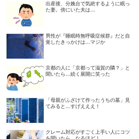
出産後、分娩台で気絶するように眠っ
た妻。傍にいた夫は…
男性が『睡眠時無呼吸症候群』だと自
覚したきっかけは…マジか
京都の人に「京都って滋賀の隣？」と
聞いたら…続く展開に笑った
「母親がふざけて作ったうちの墓」見
てみると…すげえええ！
クレーム対応がすごく上手い人にコツ
を聞いたら…なるほど！