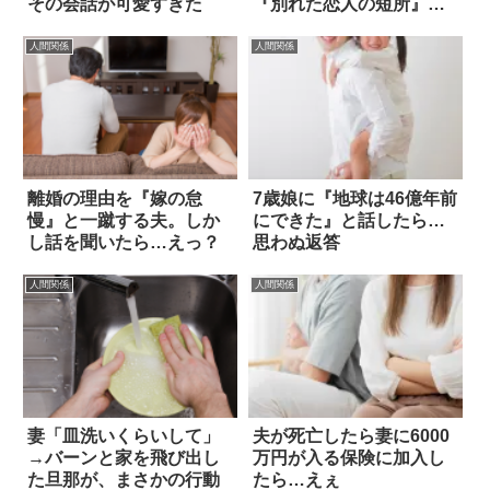
その会話が可愛すぎた
『別れた恋人の短所』を
尋ねた結果？
人間関係
人間関係
離婚の理由を『嫁の怠
7歳娘に『地球は46億年前
慢』と一蹴する夫。しか
にできた』と話したら…
し話を聞いたら…えっ？
思わぬ返答
人間関係
人間関係
妻「皿洗いくらいして」
夫が死亡したら妻に6000
→バーンと家を飛び出し
万円が入る保険に加入し
た旦那が、まさかの行動
たら…えぇ