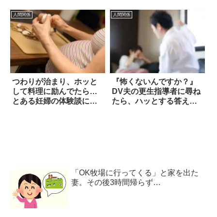
人間関係
人間関係
つわりが治まり、ホッと
『怖くないんですか？』
して料理に励んでたら…
DV夫の更生指導者に尋ね
とある妊婦の体験談に震
たら、ハッとする答えが
える
返ってきた
「OK牧場に行ってくる」と家を出た
妻。その後3時間帰らず…