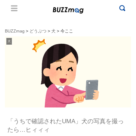
BUZZmag
>
どうぶつ
>
犬
> 今ここ
犬
「うちで確認されたUMA」犬の写真を撮っ
たら…ヒィィィ