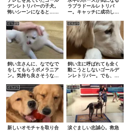
テレビを見ていたゴール
水中のホースが気になる
デンレトリバーの子犬。
ラブラドールレトリバ
怖いシーンになると…そ
ー。キャッチに成功した
の反応に、胸キュン不可
はずが…思わぬ結末！？
避
どうぶつ
どうぶつ
飼い主さんに、なでなで
飼い主に呼ばれても全く
をしてもらうポメラニア
動こうとしないゴールデ
ン。気持ち良さそうな様
ンレトリバー。でも、
子を見せてくれるのかと
「ある音」が鳴り響く
思いきや…こうなっちゃ
と…！
どうぶつ
どうぶつ
う！！
新しいオモチャを取り合
涙ぐましい忠誠心。救急