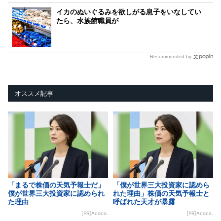
イカのぬいぐるみを欲しがる息子をいなしてい
たら、水族館職員が
Recommended by
オススメ記事
「まるで株価の天気予報士だ」
「僕が世界三大投資家に認めら
僕が世界三大投資家に認められ
れた理由」株価の天気予報士と
た理由
呼ばれた天才が暴露
[PR]Acoco.
[PR]Acoco.