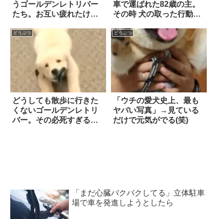
うゴールデンレトリバー
車で運ばれた82歳の主。
たち。お互い疲れたけれ
その時 犬の取った行動と
ど、譲らなかった結
は…
果…？
どうぶつ
どうぶつ
どうしても散歩に行きた
「ウチの愛犬史上、最も
くないゴールデンレトリ
ヤバい写真」→見ている
バー。その必死すぎる抵
だけで元気がでる(笑)
抗ぶりに、思わず笑っ
た！
「まだ心臓バクバクしてる」立体駐車
場で車を発進しようとしたら