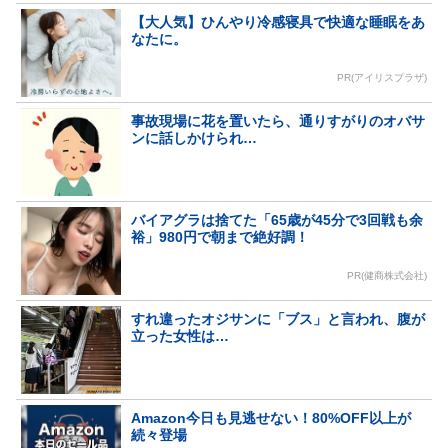
【大人気】ひんやり冷感寝具で快適な睡眠をあ
なたに。
PR(アイリスプラザ)
事故現場に花を置いたら、通りすがりのオバサ
ンに話しかけられ…
バイアグラは捨てた「65歳が45分で3回戦も余
裕」980円で朝まで絶好調！
PR(健商株式会社)
すれ違ったオジサンに「ブス」と言われ、腹が
立った女性は…
Amazon今日も見逃せない！80%OFF以上が
続々登場