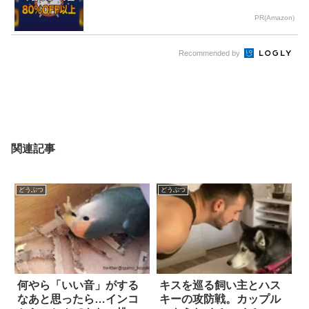
PR(Amazon)
Recommended by
関連記事
どうぶつ
どうぶつ
何やら「いい音」がする
キスを巡る飼い主とハス
なあと思ったら…インコ
キーの攻防戦。カップル