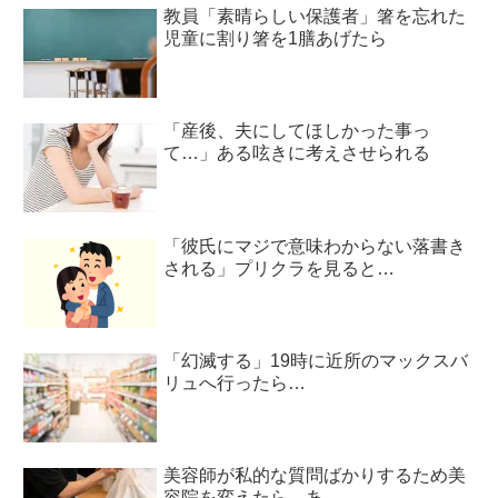
教員「素晴らしい保護者」箸を忘れた
児童に割り箸を1膳あげたら
「産後、夫にしてほしかった事っ
て…」ある呟きに考えさせられる
「彼氏にマジで意味わからない落書き
される」プリクラを見ると…
「幻滅する」19時に近所のマックスバ
リュへ行ったら…
美容師が私的な質問ばかりするため美
容院を変えたら…あ