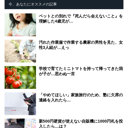
今、あなたにオススメの記事
ペットとの別れで『死んだら会えないこと』を
理解した4歳児が…
汚れた作業服で作業する農家の男性を見た、女
性3人組が…えっ
学校で育てたミニトマトを持って帰ってきた我
が子が…思わぬ一言
「やめてほしい」家族旅行のため、塾に欠席の
連絡を入れたら…
新500円硬貨が使えない自販機に1000円札を投
入したら…は？