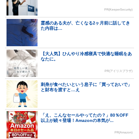
PR(KeeperSecurity)
霊感のある夫が、亡くなる2ヶ月前に話してき
た内容は…
【大人気】ひんやり冷感寝具で快適な睡眠をあ
なたに。
PR(アイリスプラザ)
刺身が食べたいという息子に「買っておいで」
と財布を渡すと…え
「え、こんなセールやってたの？」80％OFF
以上が続々登場！Amazonの本気が...
PR(Amazon)