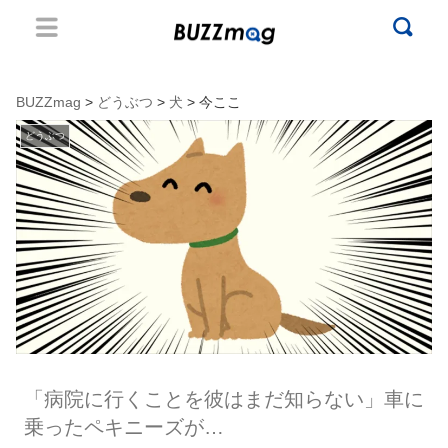
BUZZmag
>
どうぶつ
>
犬
> 今ここ
どうぶつ
「病院に行くことを彼はまだ知らない」車に
乗ったペキニーズが…