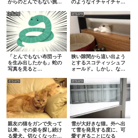
からのとんでもない挑戦
のようなイチャイチャぶ
状(笑) 3枚
りに、ホンワカ癒され
る！
どうぶつ
どうぶつ
「とんでもない布団っ子
狭い隙間から這い出よう
を生み出したかも」蛇の
とするスコティッシュフ
写真を見ると…
ォールド。しかし、なか
なかうまく行かず
に…？！
どうぶつ
どうぶつ
親友の猫をガンで失って
雪が大好きな猫。外へ出
以来、その姿を探し続け
て雪を発見する度に、可
る愛犬。切なくなった飼
愛すぎることになる