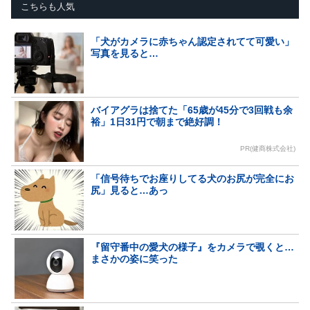
こちらも人気
「犬がカメラに赤ちゃん認定されてて可愛い」
写真を見ると…
バイアグラは捨てた「65歳が45分で3回戦も余
裕」1日31円で朝まで絶好調！
PR(健商株式会社)
「信号待ちでお座りしてる犬のお尻が完全にお
尻」見ると…あっ
『留守番中の愛犬の様子』をカメラで覗くと…
まさかの姿に笑った