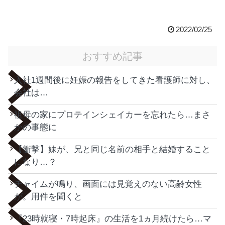
2022/02/25
おすすめ記事
入社1週間後に妊娠の報告をしてきた看護師に対し、
会社は…
祖母の家にプロテインシェイカーを忘れたら…まさ
かの事態に
【衝撃】妹が、兄と同じ名前の相手と結婚すること
になり…？
チャイムが鳴り、画面には見覚えのない高齢女性
が。用件を聞くと
『23時就寝・7時起床』の生活を1ヵ月続けたら…マ