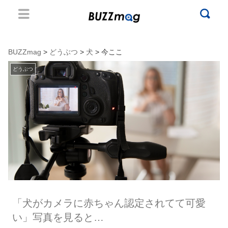
BUZZmag
>
どうぶつ
>
犬
> 今ここ
どうぶつ
「犬がカメラに赤ちゃん認定されてて可愛
い」写真を見ると…