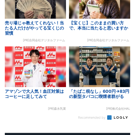
売り場じゃ教えてくれない！当
【宝くじ】このままの買い方
たる人だけがやってる宝くじの
で、本当に当たると思いますか
習慣
[PR]合同会社デジタルファーム
[PR]合同会社デジタルファーム
アマゾンで大人気！血圧対策は
「たばこ税なし」600円→83円
コーヒーに足してみて
の新型タバコに喫煙者群がる
[PR]森永乳業
[PR]株式会社HAL
Recommended by