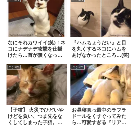
やされる
なにそれカワイイ(笑)！ネ
『ハムちょうだい』と目
コにナデナデ攻撃を仕掛
を丸くするネコにハムを
けたら…首が無くなっち
あげなかったところ…(笑)
ゃった
どうぶつ
どうぶつ
【子猫】 火災でひどいや
お昼寝真っ最中のラブラ
けどを負い、つま先をな
ドールをくすぐってみた
くしてしまった子猫。そ
ら…可愛すぎる『リアク
んな彼に同情した男性
ション』を見せてくれ
が、救いの手を差し伸べ
た！