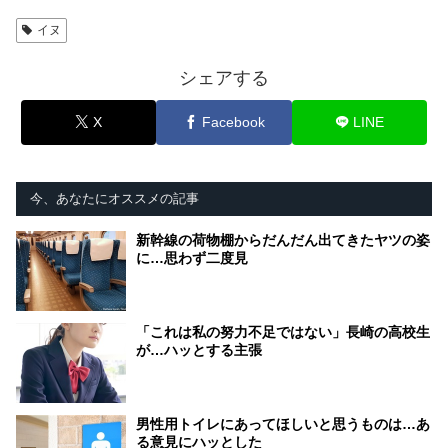
イヌ
シェアする
X
Facebook
LINE
今、あなたにオススメの記事
新幹線の荷物棚からだんだん出てきたヤツの姿
に…思わず二度見
「これは私の努力不足ではない」長崎の高校生
が…ハッとする主張
男性用トイレにあってほしいと思うものは…あ
る意見にハッとした