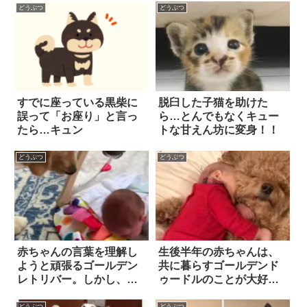
どうぶつ
どうぶつ
すでに座っている黒柴に
脱臼した子猫を助けた
誤って「お座り」と言っ
ら…とんでもなくキュー
たら…キュン
トな甘えん坊に変身！！
どうぶつ
どうぶつ
赤ちゃんの言葉を理解し
生後半年の赤ちゃんは、
ようと頑張るゴールデン
共に暮らすゴールデンド
レトリバー。しかし、や
ゥードルのことが大好
っぱり聞き取れず…？
き！ 2人の仲良しぶりを
収めた写真にホッコリ癒
どうぶつ
どうぶつ