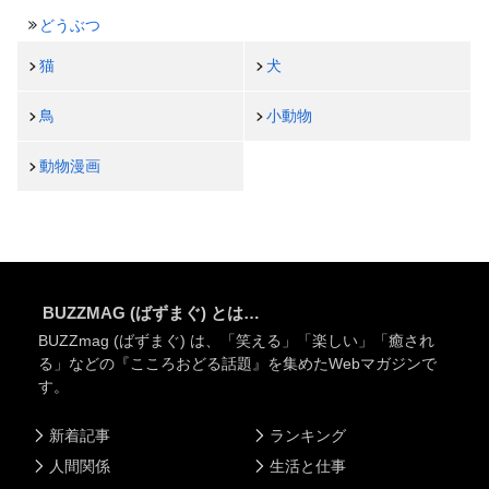
どうぶつ
猫
犬
鳥
小動物
動物漫画
BUZZMAG (ばずまぐ) とは…
BUZZmag (ばずまぐ) は、「笑える」「楽しい」「癒され
る」などの『こころおどる話題』を集めたWebマガジンで
す。
新着記事
ランキング
人間関係
生活と仕事