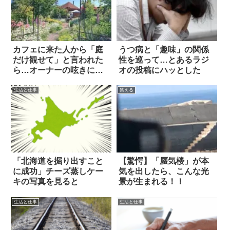
カフェに来た人から「庭
うつ病と「趣味」の関係
だけ観せて」と言われた
性を巡って…とあるラジ
ら…オーナーの呟きに大
オの投稿にハッとした
反響
生活と仕事
笑える
「北海道を掘り出すこと
【驚愕】「蜃気楼」が本
に成功」チーズ蒸しケー
気を出したら、こんな光
キの写真を見ると
景が生まれる！！
生活と仕事
生活と仕事