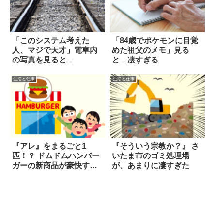
「このシステム考えた
「84歳でポケモンに目覚
人、マジで天才」電車内
めた祖父のメモ」見る
の写真を見ると…
と…凄すぎる
生活と仕事
生活と仕事
『アレ』をまるごと1
『そういう宗教か？』 さ
匹！？ ドムドムハンバー
いたま市のゴミ処理場
ガーの新商品が豪快すぎ
が、あまりに凄すぎた
る