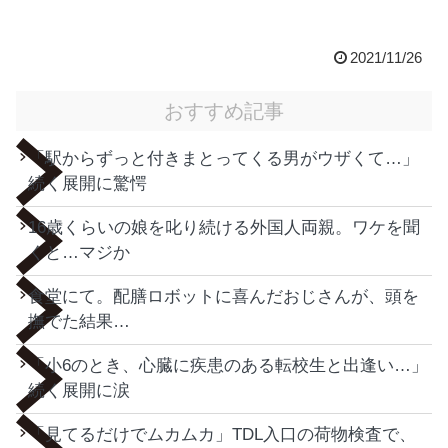
2021/11/26
おすすめ記事
「駅からずっと付きまとってくる男がウザくて…」
続く展開に驚愕
16歳くらいの娘を叱り続ける外国人両親。ワケを聞
くと…マジか
食堂にて。配膳ロボットに喜んだおじさんが、頭を
撫でた結果…
「小6のとき、心臓に疾患のある転校生と出逢い…」
続く展開に涙
「見てるだけでムカムカ」TDL入口の荷物検査で、