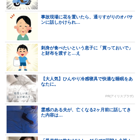
事故現場に花を置いたら、通りすがりのオバサ
ンに話しかけられ…
刺身が食べたいという息子に「買っておいで」
と財布を渡すと…え
【大人気】ひんやり冷感寝具で快適な睡眠をあ
なたに。
PR(アイリスプラザ)
霊感のある夫が、亡くなる2ヶ月前に話してき
た内容は…