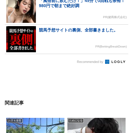
「風俗前に飲むだけ！」45分で3回戦も余裕！
980円で朝まで絶好調
PR(健商株式会社)
競馬予想サイトの裏側、全部書きました。
PR(BettingBreakDown)
Recommended by
関連記事
お店＆接客
ためになる