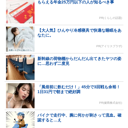
もらえる年金25万円以下の人が知るべき事
PR(くらしの話題)
【大人気】ひんやり冷感寝具で快適な睡眠をあ
なたに。
PR(アイリスプラザ)
新幹線の荷物棚からだんだん出てきたヤツの姿
に…思わず二度見
「風俗前に飲むだけ！」45分で3回戦も余裕！
1日31円で朝まで絶好調
PR(健商株式会社)
バイクで走行中、腕に何かが刺さって流血。確
認すると…え