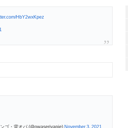
itter.com/HbY2wxKpez
1
オパ (@owaseriyapie)
November 3, 2021