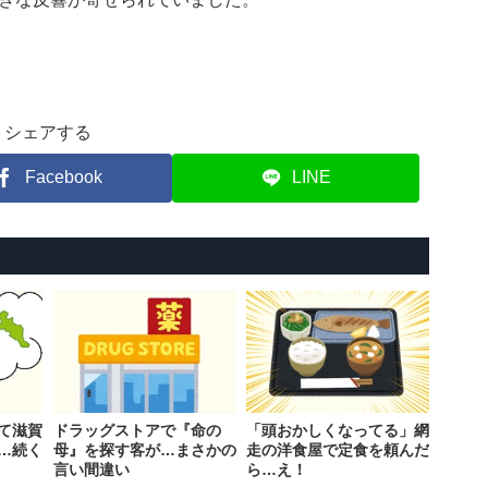
シェアする
Facebook
LINE
て滋賀
ドラッグストアで『命の
「頭おかしくなってる」網
…続く
母』を探す客が…まさかの
走の洋食屋で定食を頼んだ
言い間違い
ら…え！