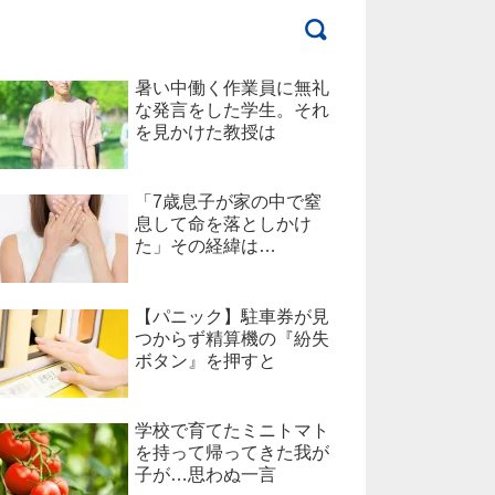
暑い中働く作業員に無礼
な発言をした学生。それ
を見かけた教授は
「7歳息子が家の中で窒
息して命を落としかけ
た」その経緯は…
【パニック】駐車券が見
つからず精算機の『紛失
ボタン』を押すと
学校で育てたミニトマト
を持って帰ってきた我が
子が…思わぬ一言