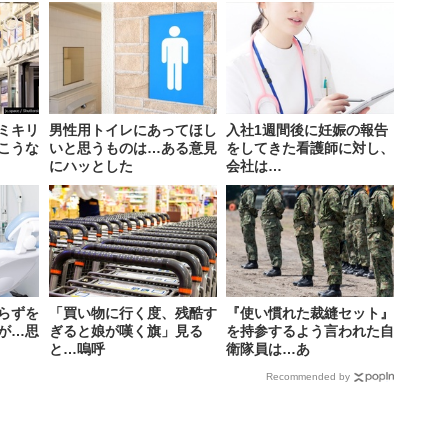
ミキリ
男性用トイレにあってほし
入社1週間後に妊娠の報告
こうな
いと思うものは…ある意見
をしてきた看護師に対し、
にハッとした
会社は…
らずを
「買い物に行く度、残酷す
『使い慣れた裁縫セット』
が…思
ぎると娘が嘆く旗」見る
を持参するよう言われた自
と…嗚呼
衛隊員は…あ
Recommended by