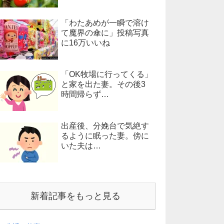
「わたあめが一瞬で溶け
て魔界の傘に」投稿写真
に16万いいね
「OK牧場に行ってくる」
と家を出た妻。その後3
時間帰らず…
出産後、分娩台で気絶す
るように眠った妻。傍に
いた夫は…
新着記事をもっと見る