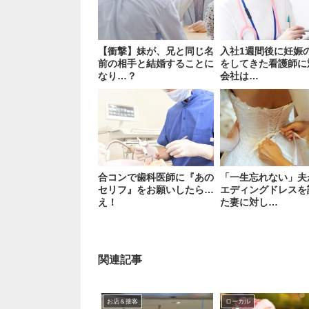
【衝撃】妹が、兄と同じ名
入社1週間後に妊娠
前の相手と結婚することに
をしてきた看護師に
なり…？
会社は…
合コンで歯科医師に『あの
「一生忘れない」夫
セリフ』をお願いしたら…
エディングドレスを
え！
た妻に対し…
関連記事
お店＆接客
ローカル