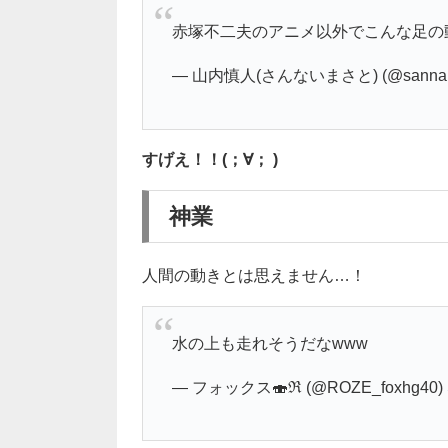
赤塚不二夫のアニメ以外でこんな足の
— 山内慎人(さんないまさと) (@sannai_
すげえ！！(；∀； )
神業
人間の動きとは思えません…！
水の上も走れそうだなwww
— フォックス🍣ℜ (@ROZE_foxhg40)