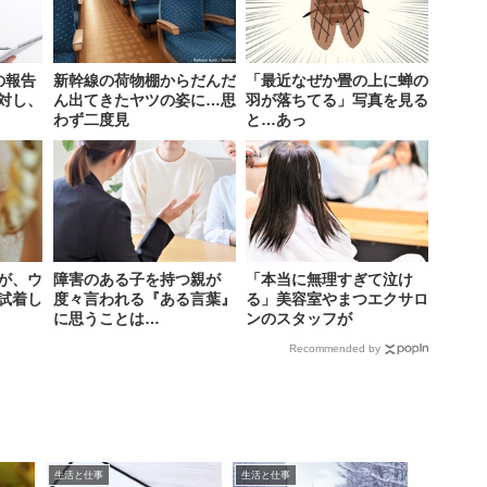
の報告
新幹線の荷物棚からだんだ
「最近なぜか畳の上に蝉の
対し、
ん出てきたヤツの姿に…思
羽が落ちてる」写真を見る
わず二度見
と…あっ
が、ウ
障害のある子を持つ親が
「本当に無理すぎて泣け
試着し
度々言われる『ある言葉』
る」美容室やまつエクサロ
に思うことは…
ンのスタッフが
Recommended by
生活と仕事
生活と仕事