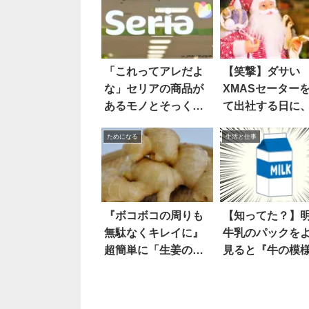
「これってアレだよ
【笑撃】ダサい
な」セリアの商品が
XMASセーター
あるモノとそっくり
て出社する日に
だった
る男性が…
ためになる
生活と仕事
『ボコボコの周りも
【知ってた？】
無駄なくキレイに』
牛乳のパックを
超簡単に「生姜の
見ると『牛の模
皮」をむく裏ワザが
が…
話題に！