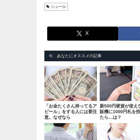
シュール
X
今、あなたにオススメの記事
「お金たくさん持ってるア
新500円硬貨が使え
ピール」をする人には要注
販機に1000円札を
意。なぜなら
たら…は？