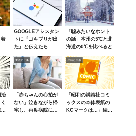
GOOGLEアシスタン
「嘘みたいなホント
を着
トに『ゴキブリが出
の話」本州の5℃と北
、あ
た』と伝えたら…え
海道の0℃を比べると
ぇ
生活と仕事
生活と仕事
明治
「赤ちゃんの心拍が
「昭和の講談社コミ
よく
ない」泣きながら帰
ックスの本体表紙の
様』
宅し、再度病院に行
KCマークは…」続き
くと
に衝撃