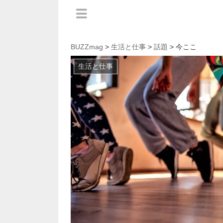
BUZZmag
>
生活と仕事
>
話題
> 今ここ
生活と仕事