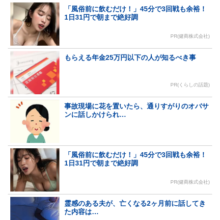
「風俗前に飲むだけ！」45分で3回戦も余裕！
1日31円で朝まで絶好調
PR(健商株式会社)
もらえる年金25万円以下の人が知るべき事
PR(くらしの話題)
事故現場に花を置いたら、通りすがりのオバサ
ンに話しかけられ…
「風俗前に飲むだけ！」45分で3回戦も余裕！
1日31円で朝まで絶好調
PR(健商株式会社)
霊感のある夫が、亡くなる2ヶ月前に話してき
た内容は…