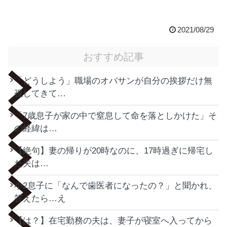
2021/08/29
おすすめ記事
「どうしよう」職場のオバサンが自分の挨拶だけ無
視してきて…
「7歳息子が家の中で窒息して命を落としかけた」そ
の経緯は…
【絶句】妻の帰りが20時なのに、17時過ぎに帰宅し
た夫は…
小2息子に「なんで歯医者になったの？」と聞かれ、
答えたら…え
【は？】在宅勤務の夫は、妻子が寝室へ入ってから