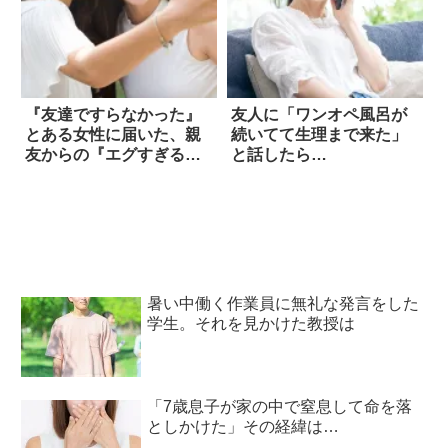
『友達ですらなかった』
友人に「ワンオペ風呂が
とある女性に届いた、親
続いてて生理まで来た」
友からの『エグすぎる
と話したら…
LINE』とは？
暑い中働く作業員に無礼な発言をした
学生。それを見かけた教授は
「7歳息子が家の中で窒息して命を落
としかけた」その経緯は…