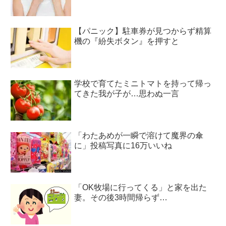
【パニック】駐車券が見つからず精算
機の『紛失ボタン』を押すと
学校で育てたミニトマトを持って帰っ
てきた我が子が…思わぬ一言
「わたあめが一瞬で溶けて魔界の傘
に」投稿写真に16万いいね
「OK牧場に行ってくる」と家を出た
妻。その後3時間帰らず…