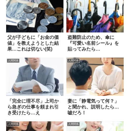
父が子どもに「お金の価
盗難防止のため、傘に
値」を教えようとした結
『可愛い名前シール』を
果…これは切ない(笑)
貼ってみたら…
人間関係
人間関係
「完全に理不尽」上司か
妻に「静電気って何？」
ら急ぎの仕事を頼まれ引
と聞かれ、説明したら…
き受けたら…え
嘘だろ！
人間関係
人間関係