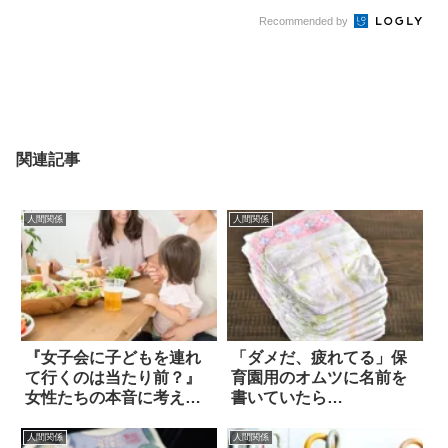
Recommended by
関連記事
人間関係
人間関係
『女子会に子どもを連れ
「ダメだ、疲れてる」保
て行くのは当たり前？』
育園用のオムツに名前を
女性たちの本音に考えさ
書いていたら…
せられる
人間関係
人間関係