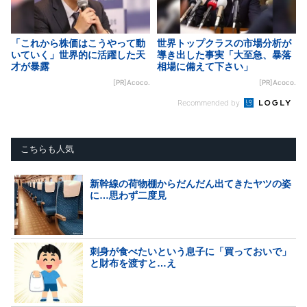
「これから株価はこうやって動
世界トップクラスの市場分析が
いていく」世界的に活躍した天
導き出した事実「大至急、暴落
才が暴露
相場に備えて下さい」
[PR]Acoco.
[PR]Acoco.
Recommended by
こちらも人気
新幹線の荷物棚からだんだん出てきたヤツの姿
に…思わず二度見
刺身が食べたいという息子に「買っておいで」
と財布を渡すと…え