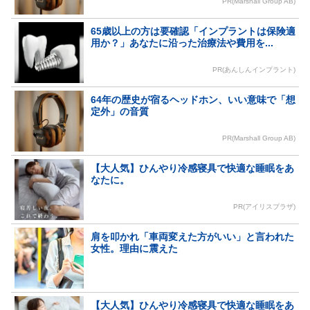
PR(Marshall Group AB)
65歳以上の方は要確認「インプラントは保険適
用か？」あなたに沿った治療法や費用を...
PR(あんしんインプラント)
64年の歴史が宿るヘッドホン、いい意味で「想
定外」の音質
PR(Marshall Group AB)
【大人気】ひんやり冷感寝具で快適な睡眠をあ
なたに。
PR(アイリスプラザ)
肩を叩かれ「車両変えた方がいい」と言われた
女性。理由に震えた
【大人気】ひんやり冷感寝具で快適な睡眠をあ