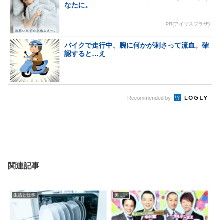
なたに。
PR(アイリスプラザ)
バイクで走行中、腕に何かが刺さって流血。確
認すると…え
Recommended by
関連記事
生活と仕事
美しい