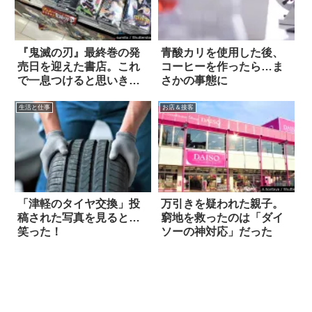
『鬼滅の刃』最終巻の発
青酸カリを使用した後、
売日を迎えた書店。これ
コーヒーを作ったら…ま
で一息つけると思いき
さかの事態に
や…
生活と仕事
お店＆接客
「津軽のタイヤ交換」投
万引きを疑われた親子。
稿された写真を見ると…
窮地を救ったのは「ダイ
笑った！
ソーの神対応」だった