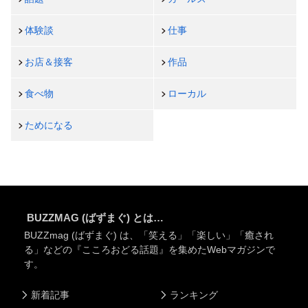
体験談
仕事
お店＆接客
作品
食べ物
ローカル
ためになる
BUZZMAG (ばずまぐ) とは…
BUZZmag (ばずまぐ) は、「笑える」「楽しい」「癒され
る」などの『こころおどる話題』を集めたWebマガジンで
す。
新着記事
ランキング