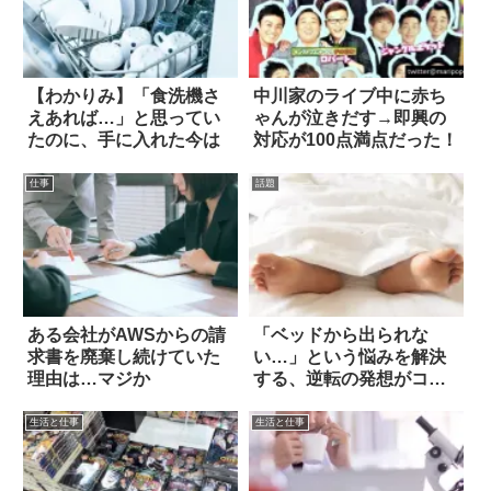
【わかりみ】「食洗機さ
中川家のライブ中に赤ち
えあれば…」と思ってい
ゃんが泣きだす→即興の
たのに、手に入れた今は
対応が100点満点だった！
仕事
話題
ある会社がAWSからの請
「ベッドから出られな
求書を廃棄し続けていた
い…」という悩みを解決
理由は…マジか
する、逆転の発想がコチ
ラ(笑) 4枚
生活と仕事
生活と仕事