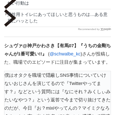
ない行動は
男性用トイレにあってほしいと思うものは…ある意
見にハッとした
Recommended by
シュヴァ@神戸かわさき【有馬07】『うちの金剛ち
ゃんが1番可愛い!!』
(
@schwalbe_kc
)さんが投稿し
た、職場でのエピソードに注目が集まっています。
僕はオタクを職場で隠蔽しSNS事情についていけ
ないおじさんを演じてるので『Twitterやってま
す？』などという質問には『なにそれ？みくしぃみ
たいなやつ？』という返答で今まで切り抜けてきた
のだが、今日『お？mixiやってんの？マイミクなろ