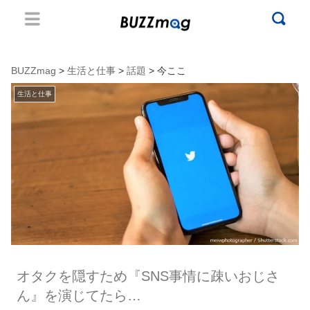
BUZZmag
>
生活と仕事
>
話題
> 今ここ
生活と仕事
オタクを隠すため『SNS事情に疎いおじさ
ん』を演じてたら…