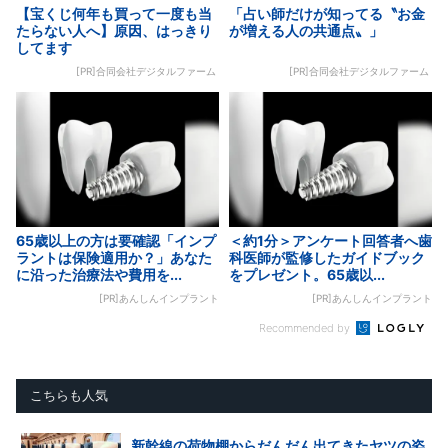
【宝くじ何年も買って一度も当
「占い師だけが知ってる〝お金
たらない人へ】原因、はっきり
が増える人の共通点〟」
してます
[PR]合同会社デジタルファーム
[PR]合同会社デジタルファーム
65歳以上の方は要確認「インプ
＜約1分＞アンケート回答者へ歯
ラントは保険適用か？」あなた
科医師が監修したガイドブック
に沿った治療法や費用を...
をプレゼント。65歳以...
[PR]あんしんインプラント
[PR]あんしんインプラント
Recommended by
こちらも人気
新幹線の荷物棚からだんだん出てきたヤツの姿