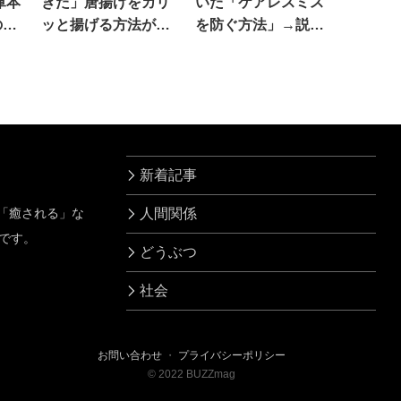
庫本
きた」唐揚げをカリ
いた「ケアレスミス
の内
ッと揚げる方法が話
を防ぐ方法」→説得
題に
力がなさすぎる(笑)
新着記事
」「癒される」な
人間関係
です。
どうぶつ
社会
お問い合わせ
・
プライバシーポリシー
©
2022
BUZZmag