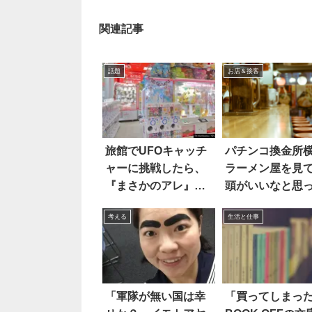
関連記事
話題
お店＆接客
旅館でUFOキャッチ
パチンコ換金所
ャーに挑戦したら、
ラーメン屋を見
『まさかのアレ』が
頭がいいなと思
取れた！？
理由は
考える
生活と仕事
「軍隊が無い国は幸
「買ってしまっ