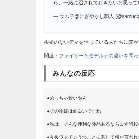
ら、一緒に召されておきたいと思ってい
— サム子@にぎやかし職人 (@samucor
根拠のないデマを信じている人たちに聞かせた
関連：
ファイザーとモデルナの違いを問わ
みんなの反応
●めっちゃ賢いやん
●その論破は面白いですね
●私は、そんな便利な薬品あるならまず暗殺
●今後ワクチンうつことに関して何か言われ