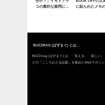
せか？」イモトアヤ
BOOK OFFの文
コの素朴な疑問に考
に貼られたメモ
えさせられる
容は…
BUZZMAG (ばずまぐ) とは…
BUZZmag (ばずまぐ) は、「笑える」「楽しい
どの『こころおどる話題』を集めたWebマガジン