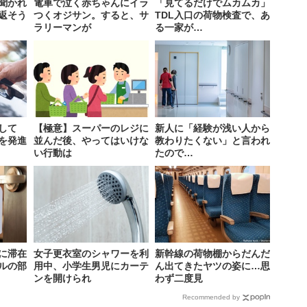
聞かれ
電車で泣く赤ちゃんにイラ
「見てるだけでムカムカ」
返そう
つくオジサン。すると、サ
TDL入口の荷物検査で、あ
ラリーマンが
る一家が…
して
【極意】スーパーのレジに
新人に「経験が浅い人から
を発進
並んだ後、やってはいけな
教わりたくない」と言われ
い行動は
たので…
に滞在
女子更衣室のシャワーを利
新幹線の荷物棚からだんだ
ルの部
用中、小学生男児にカーテ
ん出てきたヤツの姿に…思
ンを開けられ
わず二度見
Recommended by