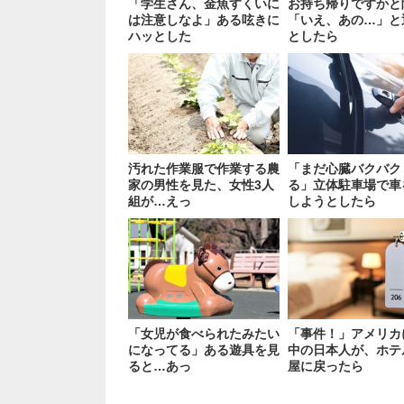
「学生さん、金魚すくいに
お持ち帰りですかと
は注意しなよ」ある呟きに
「いえ、あの…」と
ハッとした
としたら
汚れた作業服で作業する農
「まだ心臓バクバク
家の男性を見た、女性3人
る」立体駐車場で車
組が…えっ
しようとしたら
「女児が食べられたみたい
「事件！」アメリカ
になってる」ある遊具を見
中の日本人が、ホテ
ると…あっ
屋に戻ったら