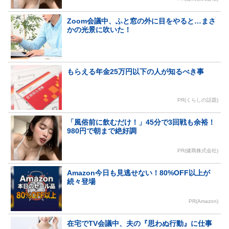
Zoom会議中、ふと窓の外に目をやると…まさ
かの光景に吹いた！
もらえる年金25万円以下の人が知るべき事
PR(くらしの話題)
「風俗前に飲むだけ！」45分で3回戦も余裕！
980円で朝まで絶好調
PR(健商株式会社)
Amazon今日も見逃せない！80%OFF以上が
続々登場
PR(Amazon)
在宅でTV会議中、夫の『思わぬ行動』に仕事