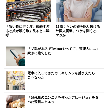
「買い物に行く度、残酷すぎ
16歳くらいの娘を叱り続ける
ると娘が嘆く旗」見ると…嗚
外国人両親。ワケを聞くと…
呼
マジか
「父親が本名でTwitterやってて、芸能人に…」
続きに絶句した
電車に入ってきたカミキリムシを捕まえたら…
こうなった
「致死量のニンニクを使ったアヒージョ」を食
べた翌日…ヒエッ