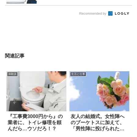
Recommended by
関連記事
体験談
生活と仕事
『工事費3000円から』の
友人の結婚式。女性陣へ
業者に、トイレ修理を頼
のブーケトスに加えて、
んだら…ウソだろ！？
「男性陣に投げられたモ
ノ」は？