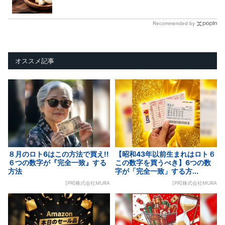
Recommended by
オススメ記事
８月のロト6はこの方法で買え!!
【昭和43年以前生まれはロト６
６つの数字が『完全一致』する
この数字を買うべき】6つの数
方法
字が「完全一致」する方...
[PR]株式会社MURA
[PR]株式会社MURA