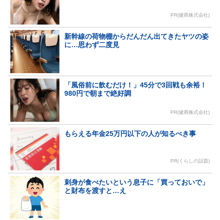
PR(健商株式会社)
新幹線の荷物棚からだんだん出てきたヤツの姿
に…思わず二度見
「風俗前に飲むだけ！」45分で3回戦も余裕！
980円で朝まで絶好調
PR(健商株式会社)
もらえる年金25万円以下の人が知るべき事
PR(くらしの話題)
刺身が食べたいという息子に「買っておいで」
と財布を渡すと…え