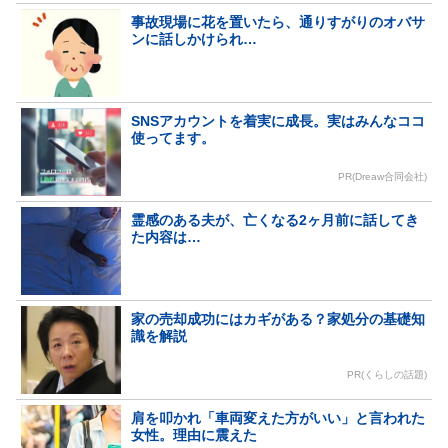
事故現場に花を置いたら、通りすがりのオバサ
ンに話しかけられ…
SNSアカウントを着実に成長。実はみんなココ
使ってます。
PR(Dreaw合同会社)
霊感のある夫が、亡くなる2ヶ月前に話してき
た内容は…
家の売却成功にはカギがある？家処分の基礎知
識を解説
PR(くらしの話題)
肩を叩かれ「車両変えた方がいい」と言われた
女性。理由に震えた