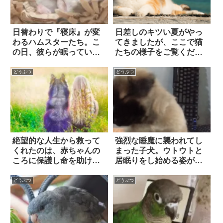
日替わりで『寝床』が変
日差しのキツい夏がやっ
わるハムスターたち。こ
てきましたが、ここで猫
の日、彼らが眠っていた
たちの様子をご覧くださ
場所は…意外すぎる！！
い
どうぶつ
どうぶつ
絶望的な人生から救って
強烈な睡魔に襲われてし
くれたのは、赤ちゃんの
まった子犬。ウトウトと
ころに保護し命を助けた
居眠りをし始める姿が…
愛犬だった
ほっこり可愛い！！
どうぶつ
どうぶつ