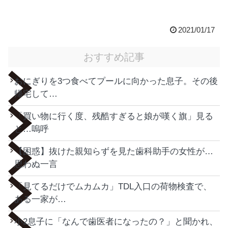
2021/01/17
おすすめ記事
おにぎりを3つ食べてプールに向かった息子。その後
帰宅して…
「買い物に行く度、残酷すぎると娘が嘆く旗」見る
と…嗚呼
【困惑】抜けた親知らずを見た歯科助手の女性が…
思わぬ一言
「見てるだけでムカムカ」TDL入口の荷物検査で、
ある一家が…
小2息子に「なんで歯医者になったの？」と聞かれ、