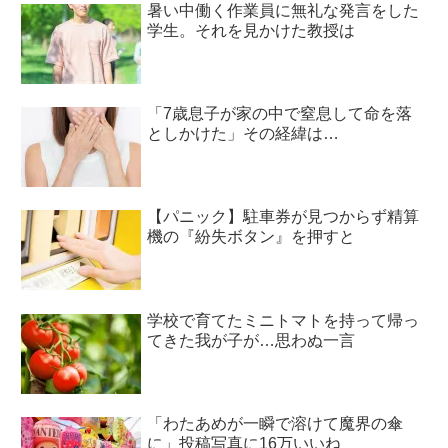
暑い中働く作業員に無礼な発言をした
学生。それを見かけた教授は
「7歳息子が家の中で窒息して命を落
としかけた」その経緯は…
【パニック】駐車券が見つからず精算
機の『紛失ボタン』を押すと
学校で育てたミニトマトを持って帰っ
てきた我が子が…思わぬ一言
「わたあめが一瞬で溶けて魔界の傘
に」投稿写真に16万いいね