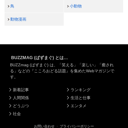
鳥
小動物
動物漫画
BUZZMAG (ばずまぐ) とは…
BUZZmag (ばずまぐ) は、「笑える」「楽しい」「癒され
る」などの『こころおどる話題』を集めたWebマガジンで
す。
新着記事
ランキング
人間関係
生活と仕事
どうぶつ
エンタメ
社会
お問い合わせ
・
プライバシーポリシー