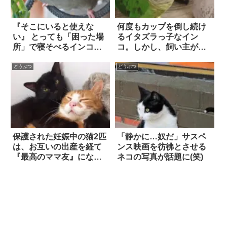
『そこにいると使えな
何度もカップを倒し続け
い』 とっても「困った場
るイタズラっ子なイン
所」で寝そべるインコに
コ。しかし、飼い主が
悶絶！！
「あるモノ」を見せる
と…？
どうぶつ
どうぶつ
保護された妊娠中の猫2匹
「静かに…奴だ」サスペ
は、お互いの出産を経て
ンス映画を彷彿とさせる
『最高のママ友』になっ
ネコの写真が話題に(笑)
た！