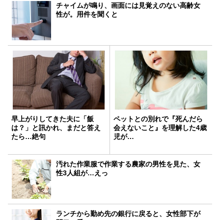
チャイムが鳴り、画面には見覚えのない高齢女
性が。用件を聞くと
早上がりしてきた夫に「飯
ペットとの別れで『死んだら
は？」と訊かれ、まだと答え
会えないこと』を理解した4歳
たら…絶句
児が…
汚れた作業服で作業する農家の男性を見た、女
性3人組が…えっ
ランチから勤め先の銀行に戻ると、女性部下が