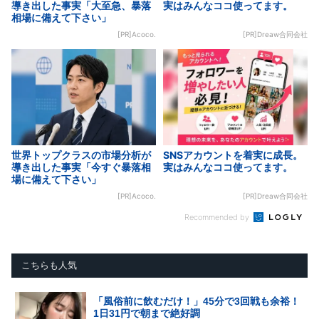
導き出した事実「大至急、暴落
実はみんなココ使ってます。
相場に備えて下さい」
[PR]Acoco.
[PR]Dreaw合同会社
世界トップクラスの市場分析が
SNSアカウントを着実に成長。
導き出した事実「今すぐ暴落相
実はみんなココ使ってます。
場に備えて下さい」
[PR]Acoco.
[PR]Dreaw合同会社
Recommended by
こちらも人気
「風俗前に飲むだけ！」45分で3回戦も余裕！
1日31円で朝まで絶好調