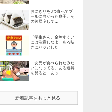
おにぎりを3つ食べてプ
ールに向かった息子。そ
の後帰宅して…
「学生さん、金魚すくい
には注意しなよ」ある呟
きにハッとした
「女児が食べられたみた
いになってる」ある遊具
を見ると…あっ
新着記事をもっと見る