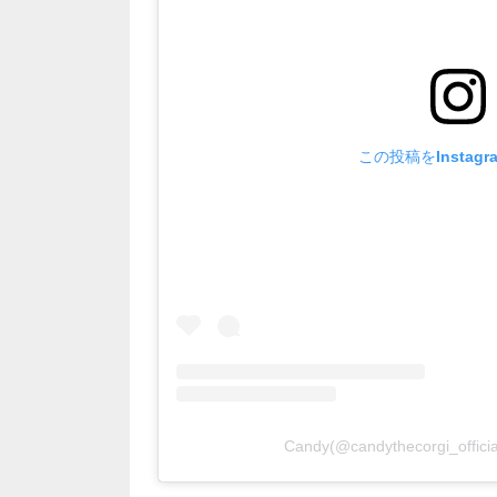
この投稿をInstag
Candy(@candythecorgi_of