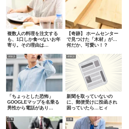
複数人の料理を注文する
【奇跡】 ホームセンター
も、1口しか食べないお年
で見つけた「木材」が…
寄り。その理由は…
何だか、可愛い！？
体験談
体験談
「ちょっとした恐怖」
新聞を取っていないの
GOOGLEマップを名乗る
に、郵便受けに投函され
男性から電話があり…
困っていたら…ヒィ
仕事
仕事