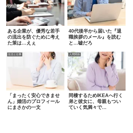
ある企業が、優秀な若手
40代後半から届いた『退
の流出を防ぐために考え
職挨拶のメール』を読む
た策は…えぇ
と…嘘だろ
生活と仕事
人間関係
「まったく安心できませ
同棲するためIKEAへ行く
ん」婚活のプロフィール
弟と彼女に、母親もつい
にまさかの一文
ていく気満々で…