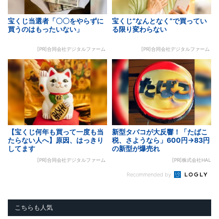
宝くじ当選者「〇〇をやらずに
宝くじ“なんとなく”で買ってい
買うのはもったいない」
る限り変わらない
[PR]合同会社デジタルファーム
[PR]合同会社デジタルファーム
【宝くじ何年も買って一度も当
新型タバコが大反響！「たばこ
たらない人へ】原因、はっきり
税、さようなら」600円→83円
してます
の新型が爆売れ
[PR]合同会社デジタルファーム
[PR]株式会社HAL
Recommended by
こちらも人気