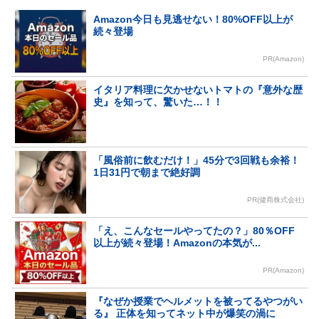
Amazon今日も見逃せない！80%OFF以上が
続々登場
PR(Amazon)
イタリア料理に欠かせないトマトの『意外な歴
史』を知って、驚いた…！！
「風俗前に飲むだけ！」45分で3回戦も余裕！
1日31円で朝まで絶好調
PR(健商株式会社)
「え、こんなセールやってたの？」80％OFF
以上が続々登場！Amazonの本気が...
PR(Amazon)
『なぜか授業でヘルメットを被ってるやつがい
る』 正体を知ってネット中が爆笑の渦に