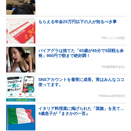
もらえる年金25万円以下の人が知るべき事
PR(くらしの話題)
バイアグラは捨てた「65歳が45分で3回戦も余
裕」980円で朝まで絶好調！
PR(健商株式会社)
SNSアカウントを着実に成長。実はみんなココ
使ってます。
PR(Dreaw合同会社)
イタリア料理屋に掲げられた「国旗」を見て…
4歳息子が『まさかの一言』