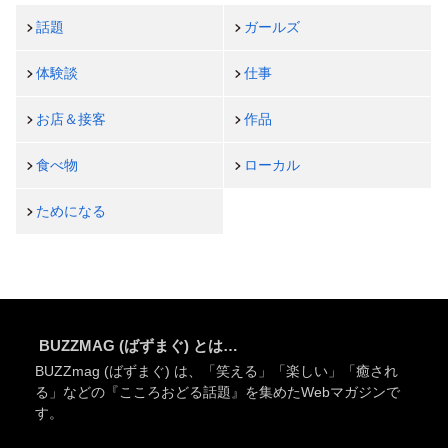
話題
ガールズ
体験談
仕事
お店＆接客
作品
食べ物
ローカル
ためになる
BUZZMAG (ばずまぐ) とは…
BUZZmag (ばずまぐ) は、「笑える」「楽しい」「癒され
る」などの『こころおどる話題』を集めたWebマガジンで
す。