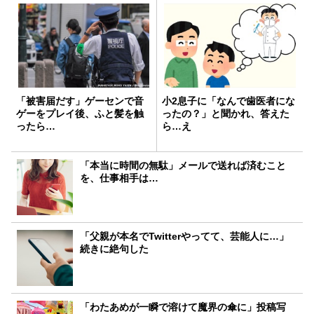
「被害届だす」ゲーセンで音
小2息子に「なんで歯医者にな
ゲーをプレイ後、ふと髪を触
ったの？」と聞かれ、答えた
ったら…
ら…え
「本当に時間の無駄」メールで送れば済むこと
を、仕事相手は…
「父親が本名でTwitterやってて、芸能人に…」
続きに絶句した
「わたあめが一瞬で溶けて魔界の傘に」投稿写