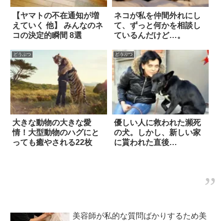
【ヤマトの不在通知が増
ネコが私を仲間外れにし
えていく 他】 みんなのネ
て、ずっと何かを相談し
コの決定的瞬間 8選
ているんだけど…。
どうぶつ
どうぶつ
大きな動物の大きな愛
優しい人に救われた瀕死
情！大型動物のハグにと
の犬。しかし、新しい家
っても癒やされる22枚
に貰われた直後…
美容師が私的な質問ばかりするため美