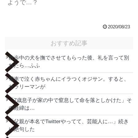
ようで…？
2020/08/23
おすすめ記事
散歩中の犬を撫でさせてもらった後、礼を言って別
れたら…ふふ
電車で泣く赤ちゃんにイラつくオジサン。すると、
サラリーマンが
「7歳息子が家の中で窒息して命を落としかけた」そ
の経緯は…
「父親が本名でTwitterやってて、芸能人に…」続き
に絶句した