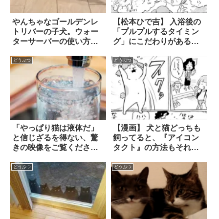
やんちゃなゴールデンレ
【松本ひで吉】 入浴後の
トリバーの子犬。ウォー
「プルプルするタイミン
ターサーバーの使い方
グ」にこだわりがある
が、違うそうじゃな
犬。そして、猫に
い！！
も…！？
どうぶつ
どうぶつ
「やっぱり猫は液体だ」
【漫画】 犬と猫どっちも
と信じざるを得ない、驚
飼ってると、『アイコン
きの映像をご覧くださ
タクト』の方法もそれぞ
い…(笑)！
れ！？
どうぶつ
どうぶつ