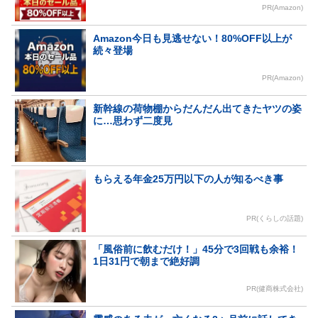
PR(Amazon)
Amazon今日も見逃せない！80%OFF以上が
続々登場
PR(Amazon)
新幹線の荷物棚からだんだん出てきたヤツの姿
に…思わず二度見
もらえる年金25万円以下の人が知るべき事
PR(くらしの話題)
「風俗前に飲むだけ！」45分で3回戦も余裕！
1日31円で朝まで絶好調
PR(健商株式会社)