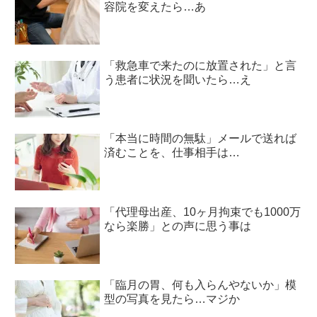
容院を変えたら…あ
「救急車で来たのに放置された」と言
う患者に状況を聞いたら…え
「本当に時間の無駄」メールで送れば
済むことを、仕事相手は…
「代理母出産、10ヶ月拘束でも1000万
なら楽勝」との声に思う事は
「臨月の胃、何も入らんやないか」模
型の写真を見たら…マジか