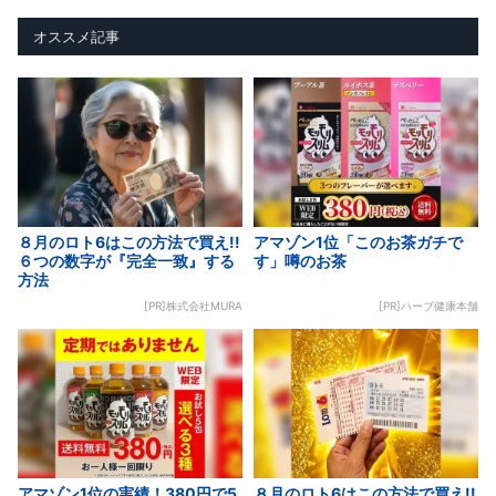
オススメ記事
８月のロト6はこの方法で買え!!
アマゾン1位「このお茶ガチで
６つの数字が『完全一致』する
す」噂のお茶
方法
[PR]株式会社MURA
[PR]ハーブ健康本舗
アマゾン1位の実績！380円で5
８月のロト6はこの方法で買え!!