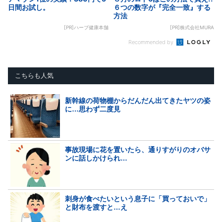
日間お試し。
６つの数字が『完全一致』する
方法
[PR]ハーブ健康本舗
[PR]株式会社MURA
Recommended by
こちらも人気
新幹線の荷物棚からだんだん出てきたヤツの姿
に…思わず二度見
事故現場に花を置いたら、通りすがりのオバサ
ンに話しかけられ…
刺身が食べたいという息子に「買っておいで」
と財布を渡すと…え