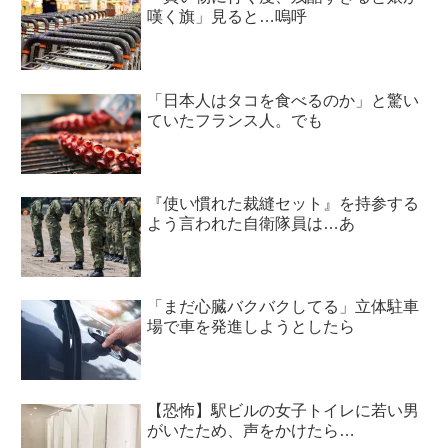
嘆く旗」見ると…嗚呼
「日本人はタコを食べるのか」と驚い
ていたフランス人。でも
『使い慣れた裁縫セット』を持参する
よう言われた自衛隊員は…あ
「まだ心臓バクバクしてる」立体駐車
場で車を発進しようとしたら
【恐怖】駅ビルの女子トイレに若い男
がいたため、声をかけたら…