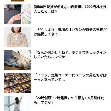
新500円硬貨が使えない自販機に1000円札を投
入したら…は？
「どうしよう」職場のオバサンが自分の挨拶だ
け無視してきて…
「なんかおかしくね？」ホテルでチェックイン
していたら…マジか
「イラッ」惣菜コーナーにスーツの男たちがぼ
ーっと立っていて…
『23時就寝・7時起床』の生活を1ヵ月続けた
ら…マジか！