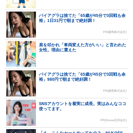
バイアグラは捨てた「65歳が45分で3回戦も余
裕」1日31円で朝まで絶好調！
PR(健商株式会社)
肩を叩かれ「車両変えた方がいい」と言われた
女性。理由に震えた
バイアグラは捨てた「65歳が45分で3回戦も余
裕」980円で朝まで絶好調！
PR(健商株式会社)
SNSアカウントを着実に成長。実はみんなココ
使ってます。
PR(Dreaw合同会社)