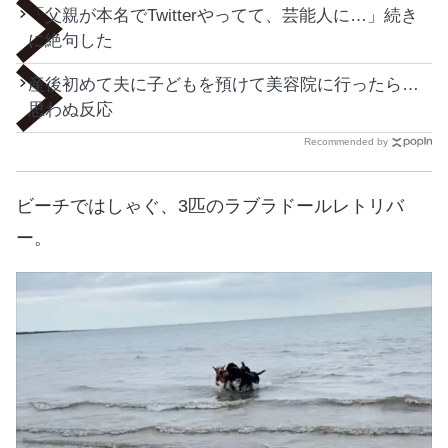
「父親が本名でTwitterやってて、芸能人に…」続き
に絶句した
産後初めて夫に子どもを預けて美容院に行ったら…
思わぬ反応
Recommended by
ビーチではしゃぐ、3匹のラブラドールレトリバ
ー。