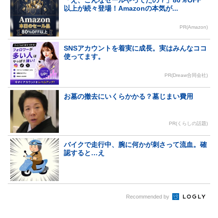
「え、こんなセールやってたの？」80％OFF
以上が続々登場！Amazonの本気が...
PR(Amazon)
SNSアカウントを着実に成長。実はみんなココ
使ってます。
PR(Dreaw合同会社)
お墓の撤去にいくらかかる？墓じまい費用
PR(くらしの話題)
バイクで走行中、腕に何かが刺さって流血。確
認すると…え
Recommended by