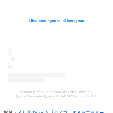
Lihat postingan ini di Instagram
Sebuah kiriman dibagikan oleh Blacklabfreddy
(@blacklabfreddy)
pada
18 Jul 2020 jam 1:25 PDT
関連：
落ち葉の山へと『ダイブ』するラブラドー