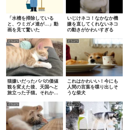
「水槽を掃除している
いじけネコ！なかなか機
と、ウミガメ達が…」動
嫌を直してくれないネコ
画を見て驚いた
の動きがかわいすぎる
どうぶつ
どうぶつ
猫嫌いだったパパの価値
これはかわいい！今にも
観を変えた後、天国へと
人間の言葉を喋り出しそ
旅立った子猫。それから
うな柴犬
時が経ち…『新たな運命
の出会い』が訪れる
どうぶつ
どうぶつ