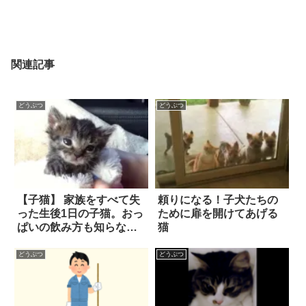
関連記事
どうぶつ
どうぶつ
【子猫】 家族をすべて失
頼りになる！子犬たちの
った生後1日の子猫。おっ
ために扉を開けてあげる
ぱいの飲み方も知らない
猫
彼を、「2人の代理ママ」
が優しく受け入れた
どうぶつ
どうぶつ