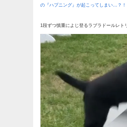
の『ハプニング』が起こってしまい…？！
1段ずつ慎重によじ登るラブラドールレト