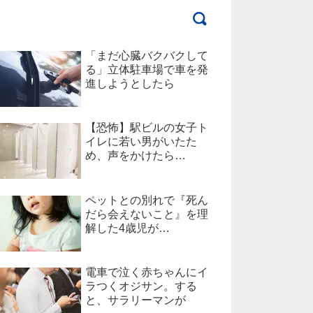
「まだ心臓バクバクして
る」立体駐車場で車を発
進しようとしたら
【恐怖】駅ビルの女子ト
イレに若い男がいたた
め、声をかけたら…
ペットとの別れで『死ん
だら会えないこと』を理
解した4歳児が…
電車で泣く赤ちゃんにイ
ラつくオジサン。する
と、サラリーマンが