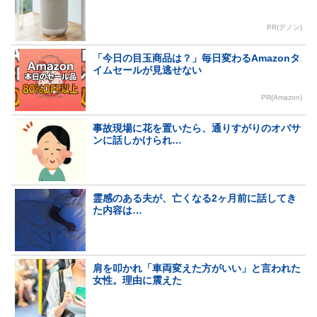
PR(デノン)
「今日の目玉商品は？」毎日変わるAmazonタ
イムセールが見逃せない
PR(Amazon)
事故現場に花を置いたら、通りすがりのオバサ
ンに話しかけられ…
霊感のある夫が、亡くなる2ヶ月前に話してき
た内容は…
肩を叩かれ「車両変えた方がいい」と言われた
女性。理由に震えた