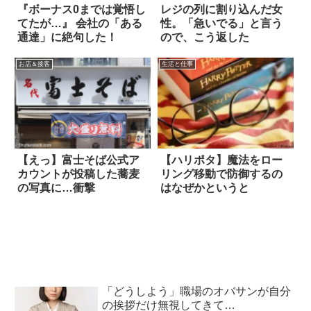
『ボーナス0までは覚悟し
レジの列に割り込んだ女
てたが…』 会社の「ある
性。「急いでる」と言う
通達」に絶句した！
ので、こう返した
お店＆接客
生活と仕事
【えっ】富士そば公式ア
【ハリポタ】魔法をロー
カウントが投稿した蕎麦
リング移動で防御するの
の写真に…衝撃
はなぜかというと
「どうしよう」職場のオバサンが自分
の挨拶だけ無視してきて…