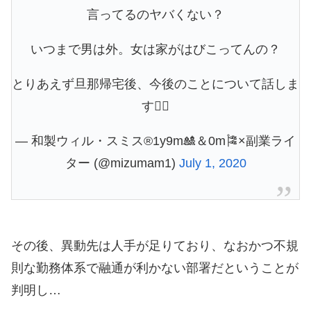
言ってるのヤバくない？
いつまで男は外。女は家がはびこってんの？
とりあえず旦那帰宅後、今後のことについて話しま
す🙆‍♀️
— 和製ウィル・スミス®1y9m🎎＆0m🎏×副業ライ
ター (@mizumam1)
July 1, 2020
その後、異動先は人手が足りており、なおかつ不規
則な勤務体系で融通が利かない部署だということが
判明し…