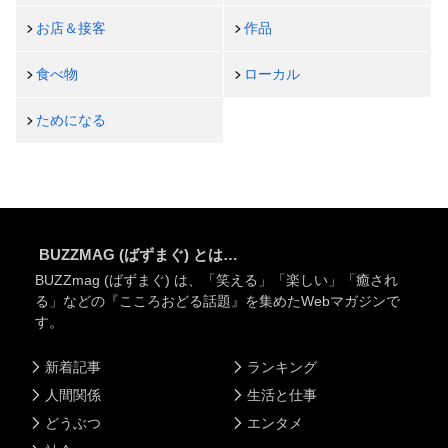
お店＆接客
作品
食べ物
ローカル
ためになる
BUZZMAG (ばずまぐ) とは…
BUZZmag (ばずまぐ) は、「笑える」「楽しい」「癒され
る」などの『こころおどる話題』を集めたWebマガジンで
す。
新着記事
ランキング
人間関係
生活と仕事
どうぶつ
エンタメ