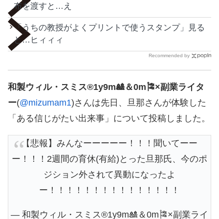
布を渡すと…え
「うちの教授がよくプリントで使うスタンプ」見る
と…ヒィィィ
Recommended by
和製ウィル・スミス®1y9m🎎＆0m🎏×副業ライタ
ー
(
@mizumam1
)さんは先日、旦那さんが体験した
「ある信じがたい出来事」について投稿しました。
【悲報】みんなーーーーー！！！聞いてーー
ー！！！2週間の育休(有給)とった旦那氏、今のポ
ジション外されて異動になったよ
ー！！！！！！！！！！！！！！！
— 和製ウィル・スミス®1y9m🎎＆0m🎏×副業ライ