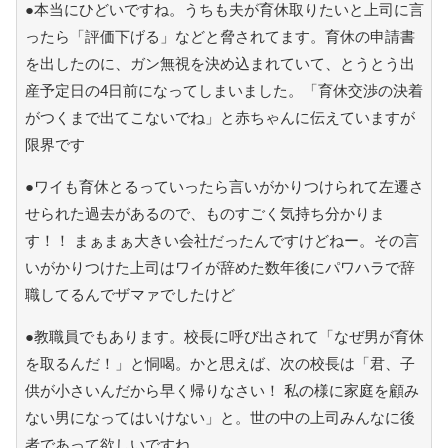
●本当にひどいですね。うちも夫が育休取りたいと上司に言
ったら「評価下げる」などと脅されてます。育休の申請書
を出したのに、ガン無視を決め込まれていて、とうとう出
産予定日の4日前になってしまいました。「育休交渉の決着
がつくまで出てこないでね」と赤ちゃんに伝えていますが
限界です
●ワイも育休とるっていったら言いがかりつけられて左遷さ
せられた過去があるので、ものすごく気持ち分かりま
す！！ まぁまぁ大きい会社だったんですけどねー。その言
いがかりつけた上司はワイが辞めた数年後にパワハラで辞
職してるんでザマァでしたけど
●教職員でもあります。校長に呼び出されて「なぜ男が育休
を取るんだ！」と恫喝。かと思えば、次の校長は「君、子
供が小さいんだから早く帰りなさい！ 私の様に家庭を顧み
ない男になってはいけない」と。世の中の上司みんなに後
者であって欲しいですね