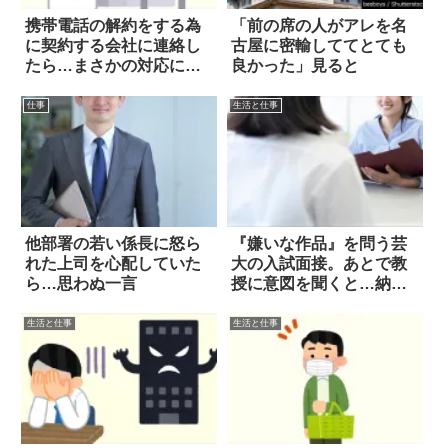
携帯電話の解約をする為
「前の席の人がアレを名
に契約する会社に連絡し
古屋に密輸しててとても
たら…まさかの対応に絶
良かった」見ると
句
仕事
生活と仕事
他部署の若い係長に怒ら
『嫌いな作品』を問う芸
れた上司を心配していた
大の入試面接。あとで教
ら…思わぬ一言
授に意図を聞くと…納
得！
生活と仕事
生活と仕事