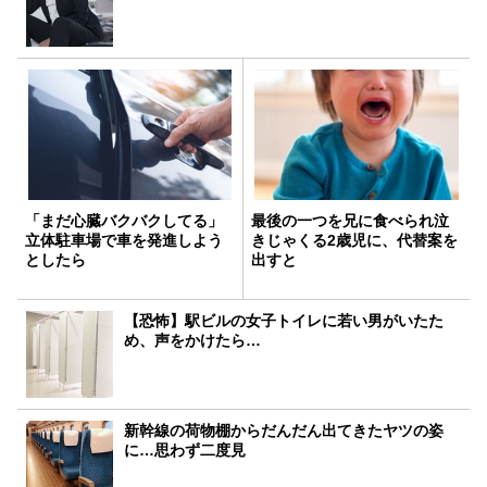
「まだ心臓バクバクしてる」
最後の一つを兄に食べられ泣
立体駐車場で車を発進しよう
きじゃくる2歳児に、代替案を
としたら
出すと
【恐怖】駅ビルの女子トイレに若い男がいたた
め、声をかけたら…
新幹線の荷物棚からだんだん出てきたヤツの姿
に…思わず二度見