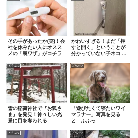
その手があったか(笑)！会
かわいすぎる！まだ「押
社を休みたい人にオスス
すと開く」ということが
メの「裏ワザ」がコチラ
分かっていない子ネコ 3
枚
どうぶつ
どうぶつ
雪の稲荷神社で『お狐さ
「遊びたくて寝たいワイ
ま』を発見！神々しい光
マラナー」写真を見る
景に目を奪われる
と…ふふっ
どうぶつ
どうぶつ