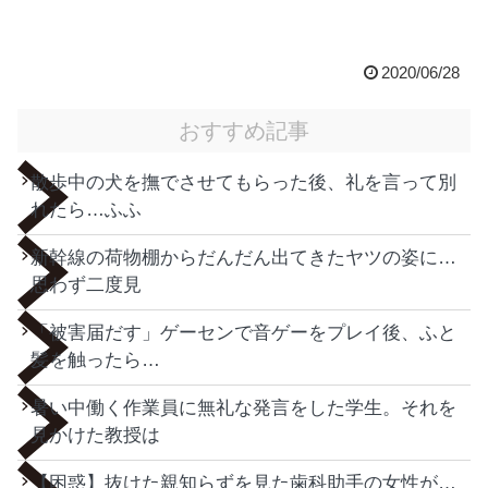
2020/06/28
おすすめ記事
散歩中の犬を撫でさせてもらった後、礼を言って別
れたら…ふふ
新幹線の荷物棚からだんだん出てきたヤツの姿に…
思わず二度見
「被害届だす」ゲーセンで音ゲーをプレイ後、ふと
髪を触ったら…
暑い中働く作業員に無礼な発言をした学生。それを
見かけた教授は
【困惑】抜けた親知らずを見た歯科助手の女性が…