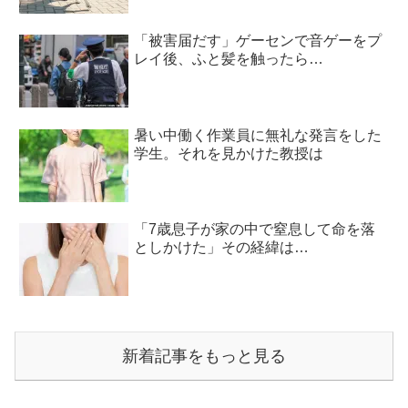
「被害届だす」ゲーセンで音ゲーをプ
レイ後、ふと髪を触ったら…
暑い中働く作業員に無礼な発言をした
学生。それを見かけた教授は
「7歳息子が家の中で窒息して命を落
としかけた」その経緯は…
新着記事をもっと見る