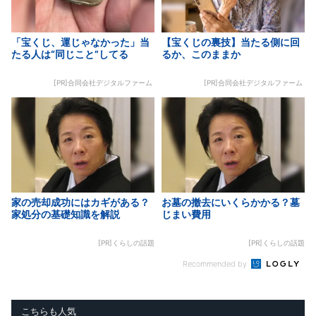
「宝くじ、運じゃなかった」当
【宝くじの裏技】当たる側に回
たる人は“同じこと”してる
るか、このままか
[PR]合同会社デジタルファーム
[PR]合同会社デジタルファーム
家の売却成功にはカギがある？
お墓の撤去にいくらかかる？墓
家処分の基礎知識を解説
じまい費用
[PR]くらしの話題
[PR]くらしの話題
Recommended by
こちらも人気