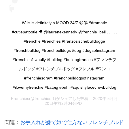
Wills is definitely a MOOD 24/7 😆🥰 #dramatic
#cutiepatootie 🎥 @laurenekennedy @frenchie_bell . . . . .
#frenchie #frenchies #französischebulldogge
#frenchbulldog #frenchbulldogs #dog #dogsofinstagram
#frenchies1 #bully #bulldog #bulldogfrances #フレンチブ
ルドッグ #フレンチブルドッグ #フレブル #ワンコ
#frenchiesgram #frenchbulldogsofinstagram
#ilovemyfrenchie #batpig #buhi #squishyfacecrewbulldog
Frenchies
(@frenchies.1)がシェアした投稿 –
2020年 5月月
20日午前2時04分PDT
関連：
お手入れが嫌で嫌で仕方ないフレンチブルド