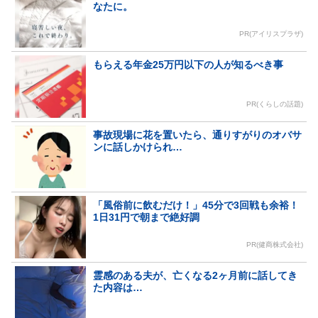
なたに。
PR(アイリスプラザ)
もらえる年金25万円以下の人が知るべき事
PR(くらしの話題)
事故現場に花を置いたら、通りすがりのオバサ
ンに話しかけられ…
「風俗前に飲むだけ！」45分で3回戦も余裕！
1日31円で朝まで絶好調
PR(健商株式会社)
霊感のある夫が、亡くなる2ヶ月前に話してき
た内容は…