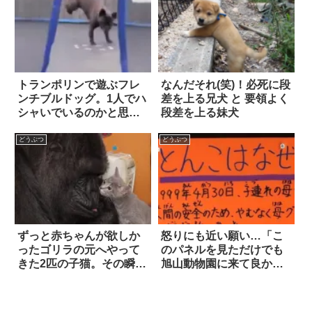
トランポリンで遊ぶフレ
なんだそれ(笑)！必死に段
ンチブルドッグ。1人でハ
差を上る兄犬 と 要領よく
シャいでいるのかと思っ
段差を上る妹犬
たら…ホッコリ！！
どうぶつ
どうぶつ
ずっと赤ちゃんが欲しか
怒りにも近い願い…「こ
ったゴリラの元へやって
のパネルを見ただけでも
きた2匹の子猫。その瞬間
旭山動物園に来て良かっ
が胸を打つ
た」