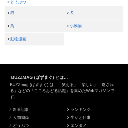
どうぶつ
猫
犬
鳥
小動物
動物漫画
BUZZMAG (ばずまぐ) とは…
BUZZmag (ばずまぐ) は、「笑える」「楽しい」「癒され
る」などの『こころおどる話題』を集めたWebマガジンで
す。
新着記事
ランキング
人間関係
生活と仕事
どうぶつ
エンタメ