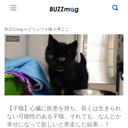
BUZZmag
>
どうぶつ
>
猫
> 今ここ
どうぶつ
【子猫】心臓に疾患を持ち、長くは生きられ
ない可能性のある子猫。それでも、なんとか
幸せになって欲しいと奔走した結果…？