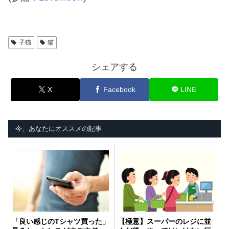
子猫
猫
シェアする
X
Facebook
LINE
今、あなたにオススメの記事
「良い感じのTシャツ買った」
【極意】スーパーのレジに並