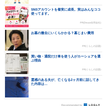
SNSアカウントを着実に成長。実はみんなココ
使ってます。
PR(Dreaw合同会社)
お墓の撤去にいくらかかる？墓じまい費用
PR(くらしの話題)
買い物・通院だけ車を使う人がカーシェアを選
ぶ理由
PR(くらしの話題)
霊感のある夫が、亡くなる2ヶ月前に話してき
た内容は…
Recommended by