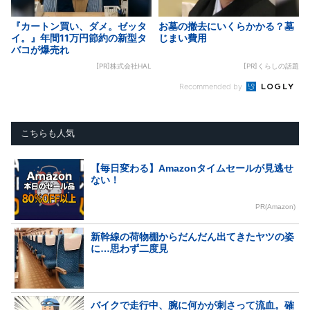
『カートン買い、ダメ。ゼッタ
お墓の撤去にいくらかかる？墓
イ。』年間11万円節約の新型タ
じまい費用
バコが爆売れ
[PR]株式会社HAL
[PR]くらしの話題
Recommended by
こちらも人気
【毎日変わる】Amazonタイムセールが見逃せ
ない！
PR(Amazon)
新幹線の荷物棚からだんだん出てきたヤツの姿
に…思わず二度見
バイクで走行中、腕に何かが刺さって流血。確