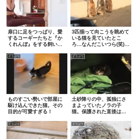
扉口に足をつっぱり、愛
3匹揃って向こうを眺めて
するコーギーたちと『か
いる猫を見ていたとこ
くれんぼ』をする飼い
ろ…なんだこいつら(笑) 2
主。これで気づかないわ
枚
けがない、と思いき
どうぶつ
どうぶつ
や…！？
ものすごい勢いで部屋に
土砂降りの中、孤独にさ
駆け込んできた猫。その
まよっていたノラの子
目的が可愛すぎる！
猫。保護された直後は警
戒していたものの、数時
間もたつと…！？
どうぶつ
どうぶつ