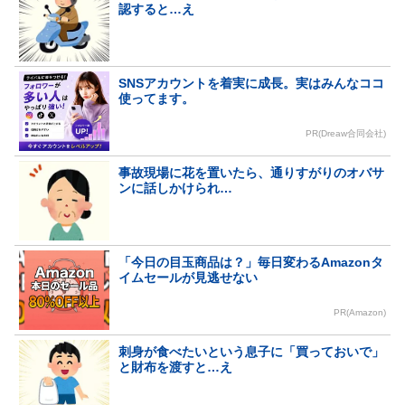
認すると…え
SNSアカウントを着実に成長。実はみんなココ
使ってます。
PR(Dreaw合同会社)
事故現場に花を置いたら、通りすがりのオバサ
ンに話しかけられ…
「今日の目玉商品は？」毎日変わるAmazonタ
イムセールが見逃せない
PR(Amazon)
刺身が食べたいという息子に「買っておいで」
と財布を渡すと…え