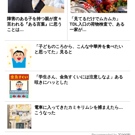
障害のある子を持つ親が度々
「見てるだけでムカムカ」
言われる『ある言葉』に思う
TDL入口の荷物検査で、ある
ことは…
一家が…
「子どものころから、こんな中華丼を食べたい
と思ってた」見ると
「学生さん、金魚すくいには注意しなよ」ある
呟きにハッとした
電車に入ってきたカミキリムシを捕まえたら…
こうなった
Recommended by