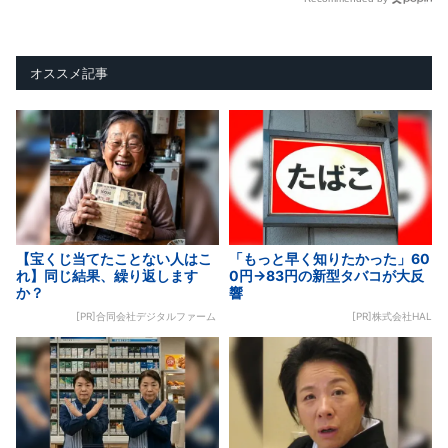
オススメ記事
【宝くじ当てたことない人はこ
「もっと早く知りたかった」60
れ】同じ結果、繰り返します
0円→83円の新型タバコが大反
か？
響
[PR]合同会社デジタルファーム
[PR]株式会社HAL