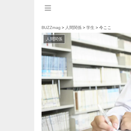
BUZZmag
>
人間関係
>
学生
> 今ここ
人間関係