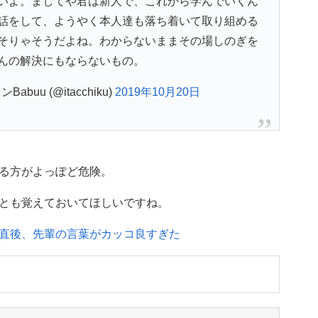
いよ。ましてや君は新人で、これから学んでいくん
話をして、ようやく本人達も落ち着いて取り組める
そりゃそうだよね。わからないままその場しのぎを
んの解決にもならないもの。
uu (@itacchiku)
2019年10月20日
る方がよっぽど危険。
とも覚えておいてほしいですね。
直後、先輩の言葉がカッコ良すぎた