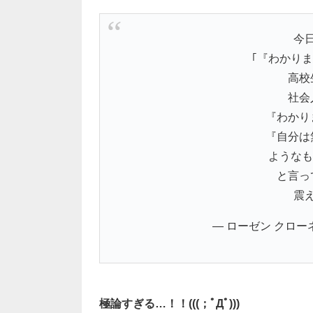
今
｢『わかり
高校
社会
『わかり
『自分は
ようなも
と言っ
震
— ローゼン クローネ 
極論すぎる…！！(((；ﾟДﾟ)))