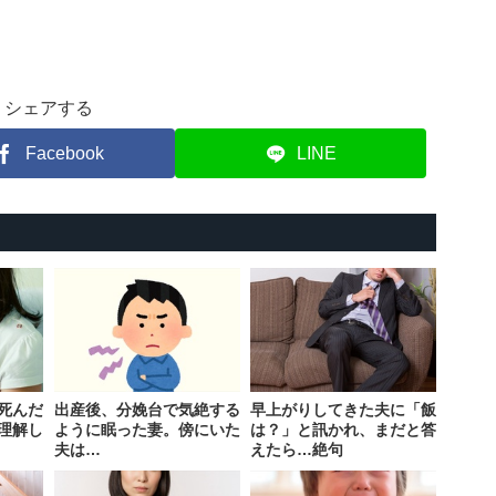
シェアする
Facebook
LINE
死んだ
出産後、分娩台で気絶する
早上がりしてきた夫に「飯
理解し
ように眠った妻。傍にいた
は？」と訊かれ、まだと答
夫は…
えたら…絶句