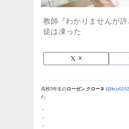
教師『わかりませんが許
徒は凍った
X
高校3年生の
ローゼン クローネ
(
@kcu015
た
・
・
・