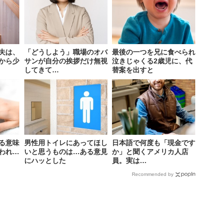
夫は、
「どうしよう」職場のオバ
最後の一つを兄に食べられ
から少
サンが自分の挨拶だけ無視
泣きじゃくる2歳児に、代
してきて…
替案を出すと
る意味
男性用トイレにあってほし
日本語で何度も「現金です
われ…
いと思うものは…ある意見
か」と聞くアメリカ人店
にハッとした
員。実は…
Recommended by