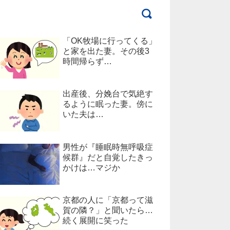
「OK牧場に行ってくる」
と家を出た妻。その後3
時間帰らず…
出産後、分娩台で気絶す
るように眠った妻。傍に
いた夫は…
男性が『睡眠時無呼吸症
候群』だと自覚したきっ
かけは…マジか
京都の人に「京都って滋
賀の隣？」と聞いたら…
続く展開に笑った