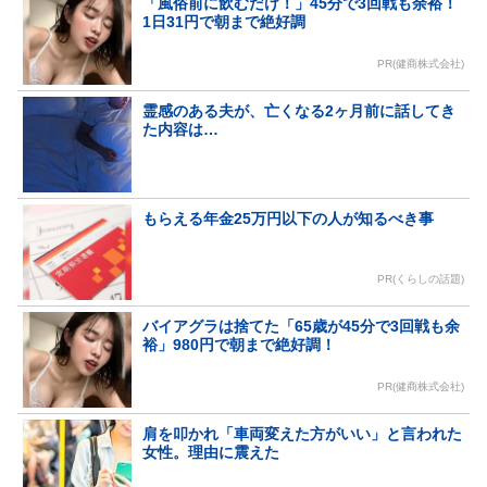
「風俗前に飲むだけ！」45分で3回戦も余裕！
1日31円で朝まで絶好調
PR(健商株式会社)
霊感のある夫が、亡くなる2ヶ月前に話してき
た内容は…
もらえる年金25万円以下の人が知るべき事
PR(くらしの話題)
バイアグラは捨てた「65歳が45分で3回戦も余
裕」980円で朝まで絶好調！
PR(健商株式会社)
肩を叩かれ「車両変えた方がいい」と言われた
女性。理由に震えた