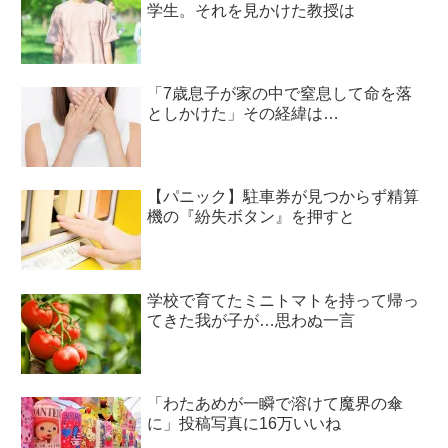
学生。それを見かけた教授は
「7歳息子が家の中で窒息して命を落
としかけた」その経緯は…
【パニック】駐車券が見つからず精算
機の『紛失ボタン』を押すと
学校で育てたミニトマトを持って帰っ
てきた我が子が…思わぬ一言
「わたあめが一瞬で溶けて魔界の傘
に」投稿写真に16万いいね