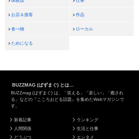
体験談
仕事
お店＆接客
作品
食べ物
ローカル
ためになる
BUZZMAG (ばずまぐ) とは…
BUZZmag (ばずまぐ) は、「笑える」「楽しい」「癒され
る」などの『こころおどる話題』を集めたWebマガジンで
す。
新着記事
ランキング
人間関係
生活と仕事
どうぶつ
エンタメ