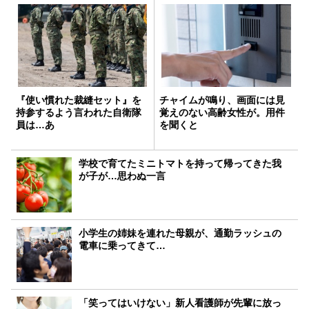
『使い慣れた裁縫セット』を
チャイムが鳴り、画面には見
持参するよう言われた自衛隊
覚えのない高齢女性が。用件
員は…あ
を聞くと
学校で育てたミニトマトを持って帰ってきた我
が子が…思わぬ一言
小学生の姉妹を連れた母親が、通勤ラッシュの
電車に乗ってきて…
「笑ってはいけない」新人看護師が先輩に放っ