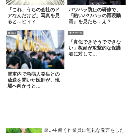
「これ、うちの会社のド
パワハラ防止の研修で、
アなんだけど」写真を見
『酷いパワハラの再現動
ると…ヒィィ
画』を見たら…え？
体験談
生活と仕事
「真似できそうでできな
い」教頭が攻撃的な保護
者に対して…
電車内で急病人発生との
放送を聞いた医師が、現
場へ向かうと…
暑い中働く作業員に無礼な発言をした