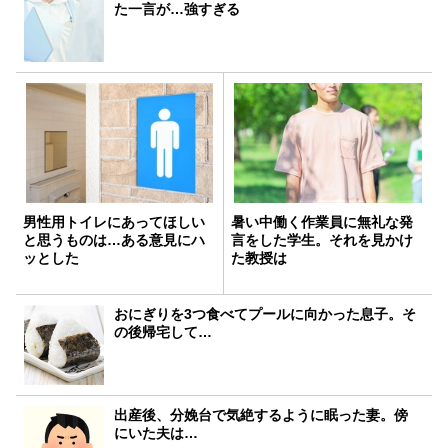
た一言が…強すぎる
男性用トイレにあってほしい
暑い中働く作業員に無礼な発
と思うものは…ある意見にハ
言をした学生。それを見かけ
ッとした
た教授は
おにぎりを3つ食べてプールに向かった息子。そ
の後帰宅して…
出産後、分娩台で気絶するように眠った妻。傍
にいた夫は…