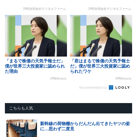
[PR]合同会社デジタルファーム
[PR]合同会社デジタルファーム
「まるで株価の天気予報士だ」
「君はまるで株価の天気予報士
僕が世界三大投資家に認められ
だ」僕が世界三大投資家に認め
た理由
られたワケ
[PR]Acoco.
[PR]Acoco.
Recommended by
こちらも人気
新幹線の荷物棚からだんだん出てきたヤツの姿
に…思わず二度見