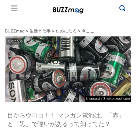
BUZZmag
>
生活と仕事
>
ためになる
> 今ここ
ためになる
目からウロコ！！ マンガン電池は、「赤」
と「黒」で違いがあるって知ってた？