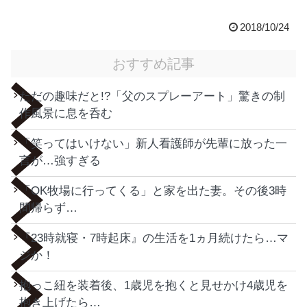
2018/10/24
おすすめ記事
ただの趣味だと!?「父のスプレーアート」驚きの制
作風景に息を呑む
「笑ってはいけない」新人看護師が先輩に放った一
言が…強すぎる
「OK牧場に行ってくる」と家を出た妻。その後3時
間帰らず…
『23時就寝・7時起床』の生活を1ヵ月続けたら…マ
ジか！
抱っこ紐を装着後、1歳児を抱くと見せかけ4歳児を
抱き上げたら…