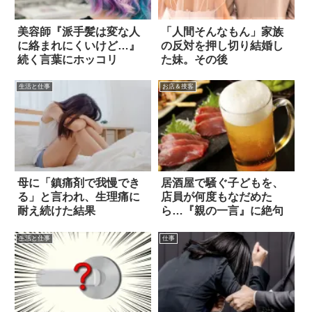
美容師『派手髪は変な人
「人間そんなもん」家族
に絡まれにくいけど…』
の反対を押し切り結婚し
続く言葉にホッコリ
た妹。その後
生活と仕事
お店＆接客
母に「鎮痛剤で我慢でき
居酒屋で騒ぐ子どもを、
る」と言われ、生理痛に
店員が何度もなだめた
耐え続けた結果
ら…『親の一言』に絶句
生活と仕事
仕事